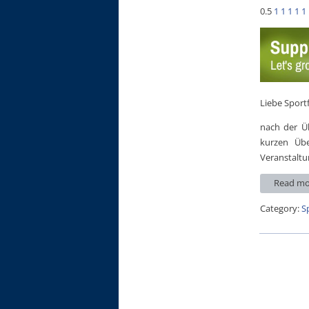
0.5
1
1
1
1
1
Liebe Sport
nach der Ü
kurzen Übe
Veranstaltu
Read mo
Category:
S