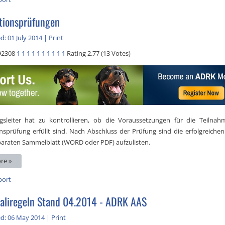
ationsprüfungen
d: 01 July 2014
|
Print
92308
1
1
1
1
1
1
1
1
1
1
Rating 2.77 (13 Votes)
gsleiter hat zu kontrollieren, ob die Voraussetzungen für die Teilnah
onsprüfung erfüllt sind. Nach Abschluss der Prüfung sind die erfolgreiche
araten Sammelblatt (WORD oder PDF) aufzulisten.
re »
port
liregeln Stand 04.2014 - ADRK AAS
ed: 06 May 2014
|
Print