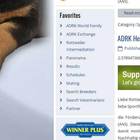
(AAS).
Read mo
Favorites
Category:
S
ADRK World Family
ADRK Exchange
ADRK Hel
Rottweiler
Publishe
Intermediation
2.57894736
Panorama
Results
Schedules
Mating
Search Breeders
Liebe Rottw
Search Veterinarians
liebe Sport
Partner
die Förder
(AAS). Dies
damit moti
Nachhaltig 