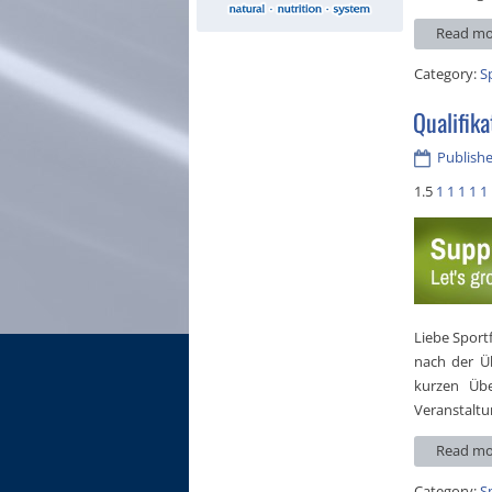
Read mo
Category:
S
Qualifik
Publishe
1.5
1
1
1
1
1
Liebe Sport
nach der Ü
kurzen Übe
Veranstaltu
Read mo
Category:
S