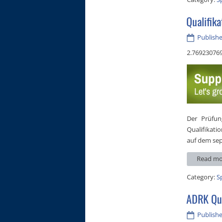
Qualifik
Publishe
2.76923076
Der Prüfun
Qualifikati
auf dem sep
Read mo
Category:
S
ADRK Qua
Publish