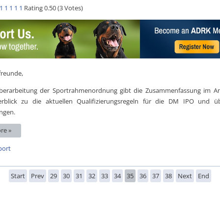
1
1
1
1
1
Rating 0.50 (3 Votes)
freunde,
berarbeitung der Sportrahmenordnung gibt die Zusammenfassung im A
rblick zu die aktuellen Qualifizierungsregeln für die DM IPO und üb
ngen.
re »
port
Start
Prev
29
30
31
32
33
34
35
36
37
38
Next
End