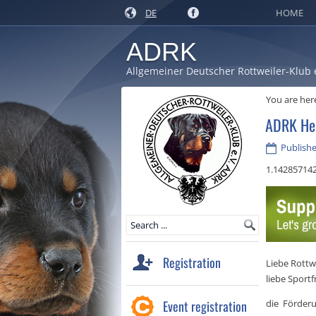
DE
HOME
ADRK
Allgemeiner Deutscher Rottweiler-Klub 
You are her
ADRK Hel
Publishe
1.14285714
Registration
Liebe Rottw
liebe Sport
Event registration
die Förder