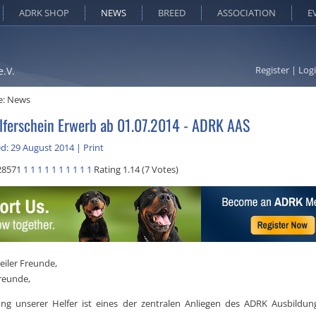
ADRK SHOP
NEWS
BREED
ASSOCIATION
E
Register
|
Log
e.V.
e:
News
ferschein Erwerb ab 01.07.2014 - ADRK AAS
d: 29 August 2014
|
Print
28571
1
1
1
1
1
1
1
1
1
1
Rating 1.14 (7 Votes)
eiler Freunde,
freunde,
ung unserer Helfer ist eines der zentralen Anliegen des ADRK Ausbildun