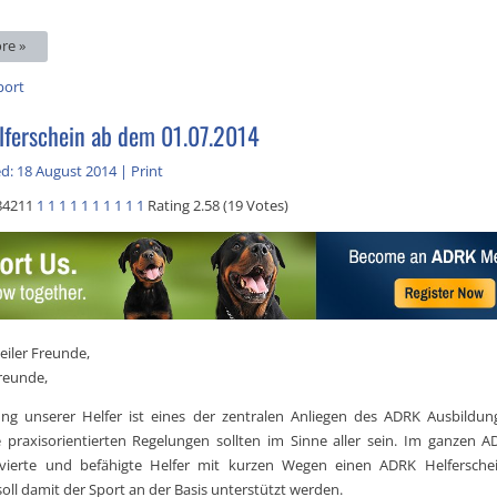
re »
port
ferschein ab dem 01.07.2014
d: 18 August 2014
|
Print
84211
1
1
1
1
1
1
1
1
1
1
Rating 2.58 (19 Votes)
eiler Freunde,
freunde,
ung unserer Helfer ist eines der zentralen Anliegen des ADRK Ausbildun
e praxisorientierten Regelungen sollten im Sinne aller sein. Im ganzen
vierte und befähigte Helfer mit kurzen Wegen einen ADRK Helferschei
soll damit der Sport an der Basis unterstützt werden.