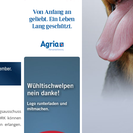
gsausschuss
 ADRK können
n erlangen.