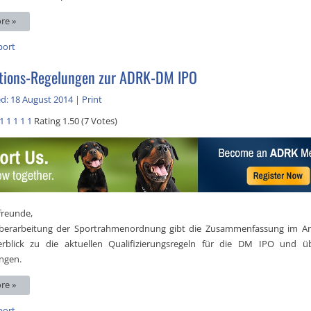
re »
port
ations-Regelungen zur ADRK-DM IPO
d: 18 August 2014
|
Print
1
1
1
1
1
Rating 1.50 (7 Votes)
freunde,
berarbeitung der Sportrahmenordnung gibt die Zusammenfassung im A
rblick zu die aktuellen Qualifizierungsregeln für die DM IPO und üb
ngen.
re »
port