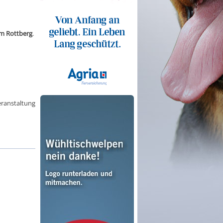
m Rottberg
.
ranstaltung