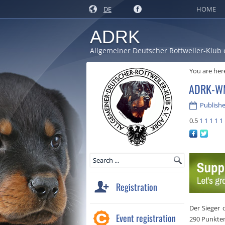
DE
HOME
ADRK
Allgemeiner Deutscher Rottweiler-Klub 
You are her
ADRK-WM 
Publishe
0.5
1
1
1
1
1
Registration
Der Sieger 
Event registration
290 Punkte