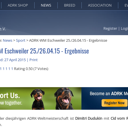
ADRK SHOP
NEWS
BREED
ASSOCIATION
E
Register
|
Log
e.V.
e:
News
>
Sport
>
ADRK-WM Eschweiler 25./26.04.15 - Ergebnisse
Eschweiler 25./26.04.15 - Ergebnisse
d: 27 April 2015
|
Print
1
1
1
1
1
Rating 0.50 (7 Votes)
der diesjährigen ADRK-Weltmeisterschaft ist
Dimitri Dudukin
mit
Cid vom R
n.