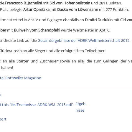
rde
Francesco R. Jachelini
mit
Sid von Hohenbeilstein
und 281 Punkten.
 Platz belegte
Artur Opretzka
mit
Dasko vom Löwenzahn
mit 277 Punkten.
ltmeistertitel in Abt. A und B gingen ebenfalls an
Dimitri Dudukin
mit
Cid vo
ber
mit
Bullweih vom Schandpfahl
wurde Weltmeister in Abt. C.
r direkte Link auf die
Gesamtergebnisse der ADRK Weltmeisterschaft 2015
.
Glückwunsch an alle Sieger und alle erfolgreichen Teilnehmer!
k an alle Starter und Zuschauer sowie an alle, die zum Gelingen der Ve
 haben!
tal Rottweiler Magazine
:
Ergeb
nisse
port