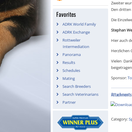
Zweiter wu
Den dritten
Favorites
Die Einzelwe
ADRK World Family
Stephan We
ADRK Exchange
Rottweiler
Hier auch de
Intermediation
Herzlichen 
Panorama
Vielen Dan
Results
beigetragen
Schedules
Sponsor:
To
Mating
Search Breeders
Attachments
Search Veterinarians
Partner
Category:
S