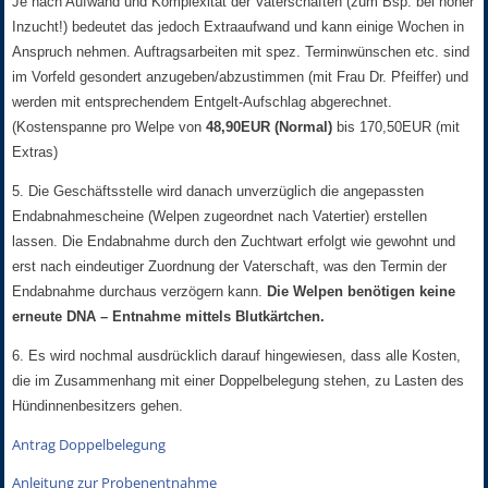
Je nach Aufwand und Komplexität der Vaterschaften (zum Bsp. bei hoher
Inzucht!) bedeutet das jedoch Extraaufwand und kann einige Wochen in
Anspruch nehmen. Auftragsarbeiten mit spez. Terminwünschen etc. sind
im Vorfeld gesondert anzugeben/abzustimmen (mit Frau Dr. Pfeiffer) und
werden mit entsprechendem Entgelt-Aufschlag abgerechnet.
(Kostenspanne pro Welpe von
48,90EUR (Normal)
bis 170,50EUR (mit
Extras)
5. Die Geschäftsstelle wird danach unverzüglich die angepassten
Endabnahmescheine (Welpen zugeordnet nach Vatertier) erstellen
lassen. Die Endabnahme durch den Zuchtwart erfolgt wie gewohnt und
erst nach eindeutiger Zuordnung der Vaterschaft, was den Termin der
Endabnahme durchaus verzögern kann.
Die Welpen benötigen keine
erneute DNA – Entnahme mittels Blutkärtchen.
6. Es wird nochmal ausdrücklich darauf hingewiesen, dass alle Kosten,
die im Zusammenhang mit einer Doppelbelegung stehen, zu Lasten des
Hündinnenbesitzers gehen.
Antrag Doppelbelegung
Anleitung zur Probenentnahme