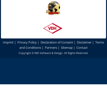
Imprint
|
Privacy Policy
|
Declaration of Consent
|
Disclaimer
|
Terms
and Conditions
|
Partners
|
Sitemap
|
Contact
Copyright ©
MD Software & Design
. All Rights Reserved.
In order to optimize our website for you and to be able to continuously
improve it, we use cookies. By continuing to use our websites and
products, you agree to the use of cookies.
More details
Accept