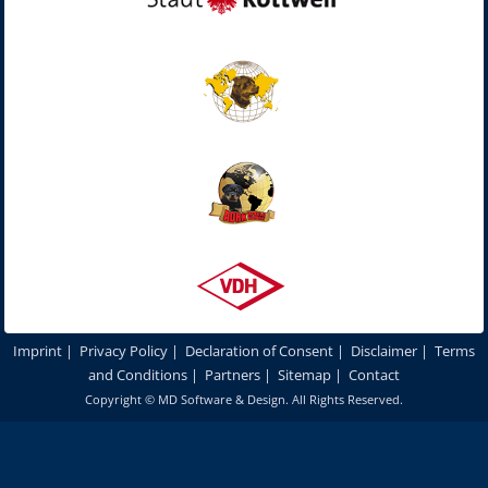
Imprint
|
Privacy Policy
|
Declaration of Consent
|
Disclaimer
|
Terms
and Conditions
|
Partners
|
Sitemap
|
Contact
Copyright ©
MD Software & Design
. All Rights Reserved.