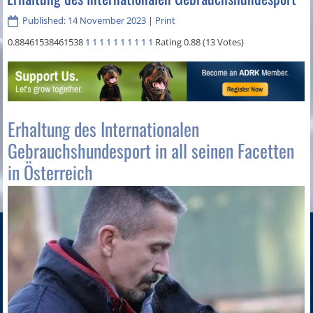
Published: 14 November 2023
|
Print
0.88461538461538
1
1
1
1
1
1
1
1
1
1
Rating 0.88 (13 Votes)
Erhaltung des Internationalen
Gebrauchshundesport in all seinen Facetten
in Österreich