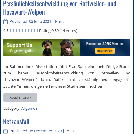
Persönlichkeitsentwicklung von Rottweiler- und
Hovawart-Welpen
Published: 02 June 2021
|
Print
0.5
1
1
1
1
1
1
1
1
1
1
Rating 0.50 (14 Votes)
Im Rahmen ihrer Dissertation führt Frau Spor eine mehrjährige Studie
zum Thema „Persönlichkeitsentwicklung von Rottweiler- und
Hovawart-Welpen“ durch. Dafür sucht sie ständig neue engagierte
Züchter*innen, die gerne Teil dieser Studie sein möchten.
Read more »
Category:
Allgemein
Netzausfall
Published: 15 December 2020
|
Print