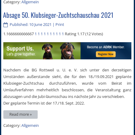
Category:
Allgemein
Absage 50. Klubsieger-Zuchtschauschau 2021
Published: 10 June 2021
|
Print
1.1666666666667
1
1
1
1
1
1
1
1
1
1
Rating 1.17 (12 Votes)
Nachdem die BG Rottweil u. U. e. V. sich unter den derzeitigen
Umständen außerstande sieht, die für den 18./19.09.2021 geplante
Klubsieger-Zuchtschau durchzuführen, wurde vom Beirat im
Umlaufverfahren mehrheitlich beschlossen, die Veranstaltung ganz
abzusagen und die Jubi-läumsschau ins nächste Jahr zu verschieben.
Der geplante Termin ist der 17./18. Sept. 2022.
Read more »
Category:
Allgemein