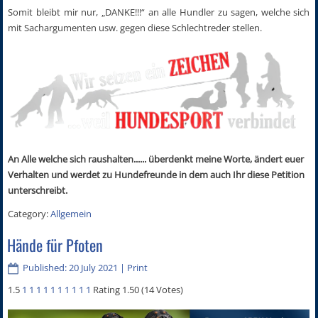
Somit bleibt mir nur, „DANKE!!!“ an alle Hundler zu sagen, welche sich
mit Sachargumenten usw. gegen diese Schlechtreder stellen.
An Alle welche sich raushalten...... überdenkt meine Worte, ändert euer
Verhalten und werdet zu Hundefreunde in dem auch Ihr diese Petition
unterschreibt.
Category:
Allgemein
Hände für Pfoten
Published: 20 July 2021
|
Print
1.5
1
1
1
1
1
1
1
1
1
1
Rating 1.50 (14 Votes)