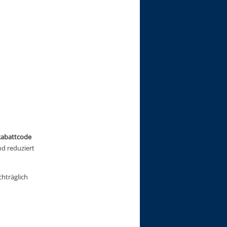
abattcode 
 reduziert 
hträglich