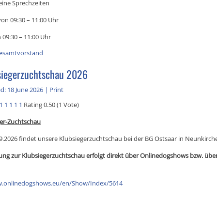
eine Sprechzeiten
on 09:30 – 11:00 Uhr
 09:30 – 11:00 Uhr
esamtvorstand
siegerzuchtschau 2026
d: 18 June 2026
|
Print
1
1
1
1
1
Rating 0.50 (1 Vote)
ger-Zuchtschau
9.2026 findet unsere Klubsiegerzuchtschau bei der BG Ostsaar in Neunkirche
ng zur Klubsiegerzuchtschau erfolgt direkt über Onlinedogshows bzw. übe
w.onlinedogshows.eu/en/Show/Index/5614