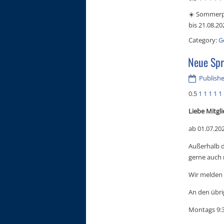
☀️ Sommerpa
bis 21.08.20
Category:
G
Neue Spr
Publishe
0.5
1
1
1
1
1
Liebe Mitgli
ab 01.07.20
Außerhalb d
gerne auch 
Wir melden 
An den übri
Montags 9:3