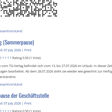
esamtvorstand
ag (Sommerpause)
d: 07 July 2026
|
Print
1
1
1
1
1
Rating 0.50 (1 Vote)
h vom TG‑Verlag befindet sich vom 13. bis 27.07.2026 im Urlaub. In dieser Ze
lagen bearbeitet. Ab dem 28.07.2026 steht sie wieder wie gewohnt zur Verfü
erständnis.
esamtvorstand
use der Geschäftsstelle
d: 07 July 2026
|
Print
1
1
1
1
1
Rating 0.50 (1 Vote)