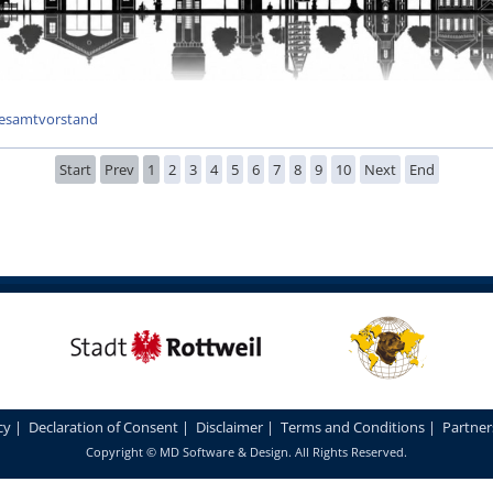
esamtvorstand
Start
Prev
1
2
3
4
5
6
7
8
9
10
Next
End
cy
|
Declaration of Consent
|
Disclaimer
|
Terms and Conditions
|
Partner
Copyright ©
MD Software & Design
. All Rights Reserved.