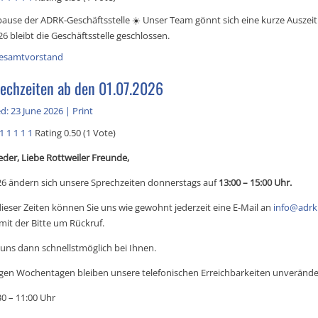
use der ADRK‑Geschäftsstelle ☀️ Unser Team gönnt sich eine kurze Auszeit
26 bleibt die Geschäftsstelle geschlossen.
esamtvorstand
echzeiten ab den 01.07.2026
d: 23 June 2026
|
Print
1
1
1
1
1
Rating 0.50 (1 Vote)
eder, Liebe Rottweiler Freunde,
26 ändern sich unsere Sprechzeiten donnerstags auf
13:00 – 15:00 Uhr.
ieser Zeiten können Sie uns wie gewohnt jederzeit eine E-Mail an
info@adrk
mit der Bitte um Rückruf.
uns dann schnellstmöglich bei Ihnen.
gen Wochentagen bleiben unsere telefonischen Erreichbarkeiten unverände
0 – 11:00 Uhr