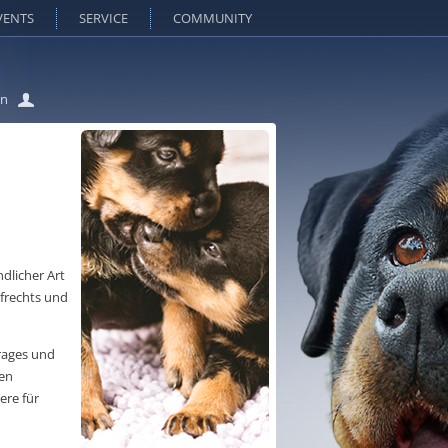
VENTS
SERVICE
COMMUNITY
in
dlicher Art
frechts und
trages und
ren
ere für