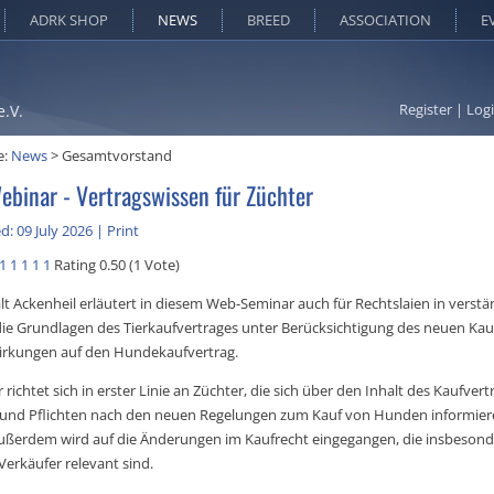
ADRK SHOP
NEWS
BREED
ASSOCIATION
E
Register
|
Log
e.V.
e:
News
>
Gesamtvorstand
ebinar - Vertragswissen für Züchter
d: 09 July 2026
|
Print
1
1
1
1
1
Rating 0.50 (1 Vote)
t Ackenheil erläutert in diesem Web-Seminar auch für Rechtslaien in verstän
ie Grundlagen des Tierkaufvertrages unter Berücksichtigung des neuen Kau
irkungen auf den Hundekaufvertrag.
richtet sich in erster Linie an Züchter, die sich über den Inhalt des Kaufver
 und Pflichten nach den neuen Regelungen zum Kauf von Hunden informie
ßerdem wird auf die Änderungen im Kaufrecht eingegangen, die insbesond
Verkäufer relevant sind.