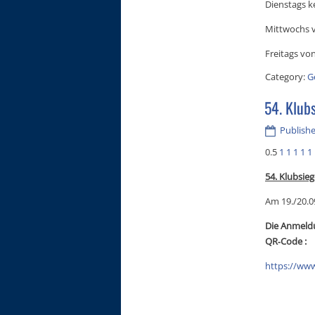
Dienstags k
Mittwochs v
Freitags von
Category:
G
54. Klub
Publishe
0.5
1
1
1
1
1
54. Klubsie
Am 19./20.0
Die Anmeldu
QR‑Code :
https://ww