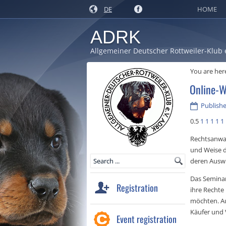
DE
HOME
ADRK
Allgemeiner Deutscher Rottweiler-Klub 
You are her
Online-W
Publishe
0.5
1
1
1
1
1
Rechtsanwal
und Weise d
deren Ausw
Das Seminar 
Registration
ihre Rechte
möchten. Au
Käufer und 
Event registration