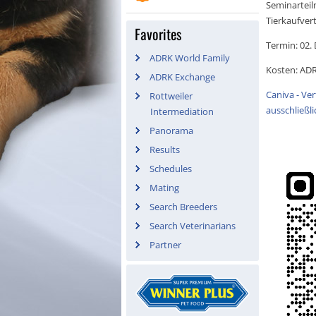
Seminarteil
Tierkaufver
Favorites
Termin: 02.
ADRK World Family
Kosten: ADRK
ADRK Exchange
Caniva - Ver
Rottweiler
ausschließli
Intermediation
Panorama
Results
Schedules
Mating
Search Breeders
Search Veterinarians
Partner