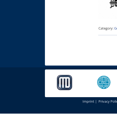
Category:
G
Imprint
|
Privacy Poli