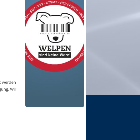
it werden
gung. Wir