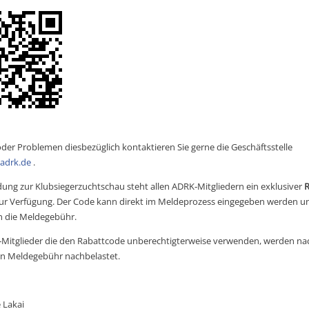
oder Problemen diesbezüglich kontaktieren Sie gerne die Geschäftsstelle
adrk.de
.
dung zur Klubsiegerzuchtschau steht allen ADRK‑Mitgliedern ein exklusiver 
R
zur Verfügung. Der Code kann direkt im Meldeprozess eingegeben werden und
h die Meldegebühr.
Mitglieder die den Rabattcode unberechtigterweise verwenden, werden nac
en Meldegebühr nachbelastet.
 Lakai