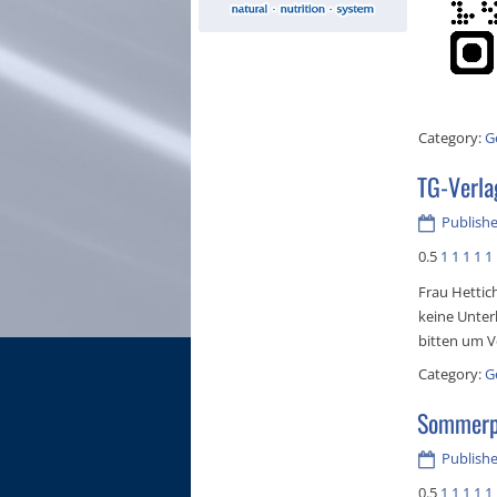
Category:
G
TG-Verl
Publishe
0.5
1
1
1
1
1
Frau Hettic
keine Unter
bitten um V
Category:
G
Sommerpa
Publishe
0.5
1
1
1
1
1