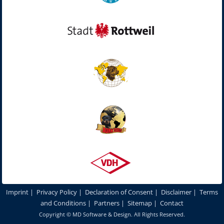
Imprint
|
Privacy Policy
|
Declaration of Consent
|
Disclaimer
|
Terms
and Conditions
|
Partners
|
Sitemap
|
Contact
Copyright ©
MD Software & Design
. All Rights Reserved.