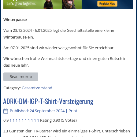
Winterpause
Vom 23.12.2024 - 6.01.2025 legt die Geschäftsstelle eine kleine
Winterpause ein.
Am 07.01.2025 sind wir wieder wie gewohnt für Sie erreichbar.
Wir wünschen frohe Weihnachtsfeiertage und einen guten Rutsch in
das neue Jahr.
Read more »
Category:
Gesamtvorstand
ADRK-DM-IGP-T-Shirt-Versteigerung
Published: 24 September 2024
|
Print
0.9
1
1
1
1
1
1
1
1
1
1
Rating 0.90 (5 Votes)
Zu Gunsten der IFR-Starter wird ein einmaliges T-Shirt, unterschrieben