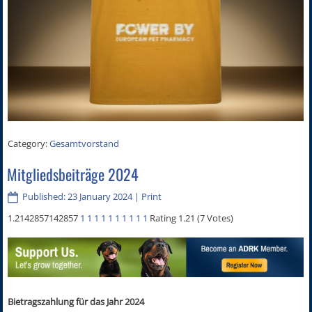
Category:
Gesamtvorstand
Mitgliedsbeiträge 2024
Published: 23 January 2024
|
Print
1.2142857142857
1
1
1
1
1
1
1
1
1
1
Rating 1.21 (7 Votes)
Bietragszahlung für das Jahr 2024