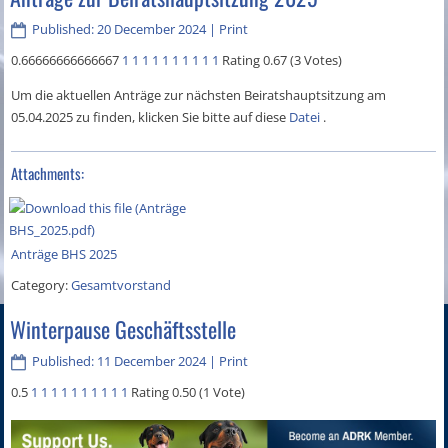
Published: 20 December 2024
|
Print
0.66666666666667
1
1
1
1
1
1
1
1
1
1
Rating 0.67 (3 Votes)
Um die aktuellen Anträge zur nächsten Beiratshauptsitzung am
05.04.2025 zu finden, klicken Sie bitte auf diese
Datei
.
Attachments:
Anträge BHS 2025
Category:
Gesamtvorstand
Winterpause Geschäftsstelle
Published: 11 December 2024
|
Print
0.5
1
1
1
1
1
1
1
1
1
1
Rating 0.50 (1 Vote)