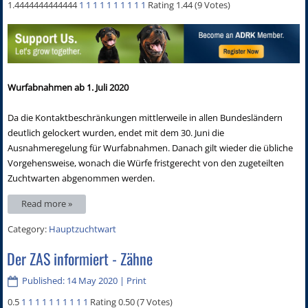
1.4444444444444
1
1
1
1
1
1
1
1
1
1
Rating 1.44 (9 Votes)
Wurfabnahmen ab 1. Juli 2020
Da die Kontaktbeschränkungen mittlerweile in allen Bundesländern
deutlich gelockert wurden, endet mit dem 30. Juni die
Ausnahmeregelung für Wurfabnahmen. Danach gilt wieder die übliche
Vorgehensweise, wonach die Würfe fristgerecht von den zugeteilten
Zuchtwarten abgenommen werden.
Read more »
Category:
Hauptzuchtwart
Der ZAS informiert - Zähne
Published: 14 May 2020
|
Print
0.5
1
1
1
1
1
1
1
1
1
1
Rating 0.50 (7 Votes)