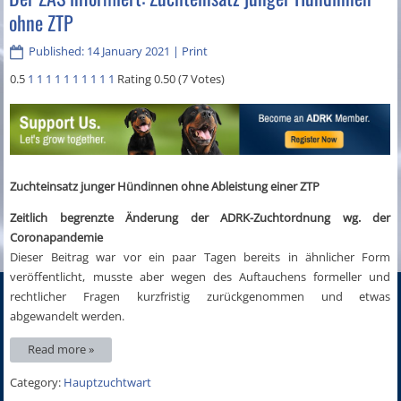
ohne ZTP
Published: 14 January 2021
|
Print
0.5
1
1
1
1
1
1
1
1
1
1
Rating 0.50 (7 Votes)
Zuchteinsatz junger Hündinnen ohne Ableistung einer ZTP
Zeitlich begrenzte Änderung der ADRK-Zuchtordnung wg. der
Coronapandemie
Dieser Beitrag war vor ein paar Tagen bereits in ähnlicher Form
veröffentlicht, musste aber wegen des Auftauchens formeller und
rechtlicher Fragen kurzfristig zurückgenommen und etwas
abgewandelt werden.
Read more »
Category:
Hauptzuchtwart