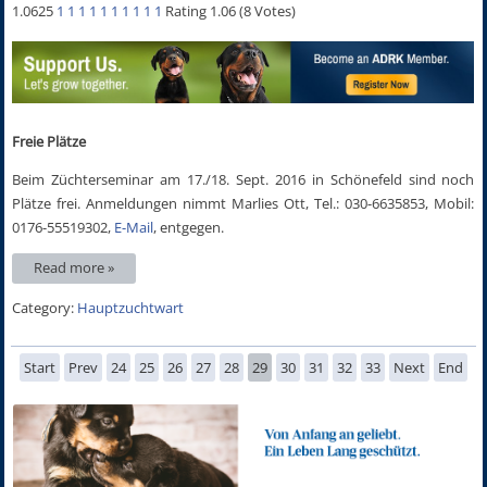
1.0625
1
1
1
1
1
1
1
1
1
1
Rating 1.06 (8 Votes)
Freie Plätze
Beim Züchterseminar am 17./18. Sept. 2016 in Schönefeld sind noch
Plätze frei. Anmeldungen nimmt Marlies Ott, Tel.: 030-6635853, Mobil:
0176-55519302,
E-Mail
, entgegen.
Read more »
Category:
Hauptzuchtwart
Start
Prev
24
25
26
27
28
29
30
31
32
33
Next
End