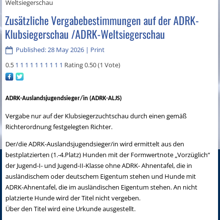
Weltsiegerschau
Zusätzliche Vergabebestimmungen auf der ADRK-
Klubsiegerschau /ADRK-Weltsiegerschau
Published: 28 May 2026
|
Print
0.5
1
1
1
1
1
1
1
1
1
1
Rating 0.50 (1 Vote)
ADRK-Auslandsjugendsieger/in (ADRK-ALJS)
Vergabe nur auf der Klubsiegerzuchtschau durch einen gemäß
Richterordnung festgelegten Richter.
Der/die ADRK-Auslandsjugendsieger/in wird ermittelt aus den
bestplatzierten (1.-4.Platz) Hunden mit der Formwertnote „Vorzüglich“
der Jugend-I- und Jugend-II-Klasse ohne ADRK- Ahnentafel, die in
ausländischem oder deutschem Eigentum stehen und Hunde mit
ADRK-Ahnentafel, die im ausländischen Eigentum stehen. An nicht
platzierte Hunde wird der Titel nicht vergeben.
Über den Titel wird eine Urkunde ausgestellt.