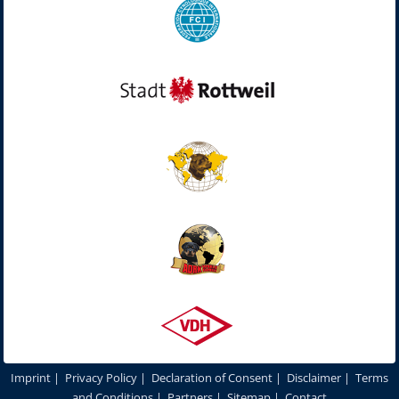
Imprint
|
Privacy Policy
|
Declaration of Consent
|
Disclaimer
|
Terms
and Conditions
|
Partners
|
Sitemap
|
Contact