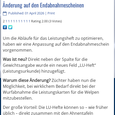
Änderung auf den Endabnahmescheinen
Published: 01 April 2026
|
Print
2
1
1
1
1
1
1
1
1
1
1
Rating 2.00 (3 Votes)
Um die Abläufe für das Leistungsheft zu optimieren,
haben wir eine Anpassung auf den Endabnahmeschein
vorgenommen.
Was ist neu?
Direkt neben der Spalte für die
Gewichtsangabe wurde ein neues Feld „LU-Heft“
(Leistungsurkunde) hinzugefügt.
Warum diese Änderung?
Züchter haben nun die
Möglichkeit, bei wirklichem Bedarf direkt bei der
Wurfabnahme die Leistungskarten für die Welpen
mitzubestellen.
Der große Vorteil: Die LU-Hefte können so – wie früher
üblich – direkt zusammen mit den Ahnentafeln