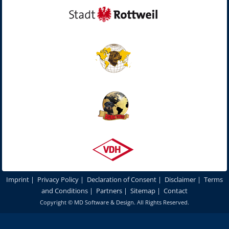
Imprint
|
Privacy Policy
|
Declaration of Consent
|
Disclaimer
|
Terms
and Conditions
|
Partners
|
Sitemap
|
Contact
Copyright ©
MD Software & Design
. All Rights Reserved.