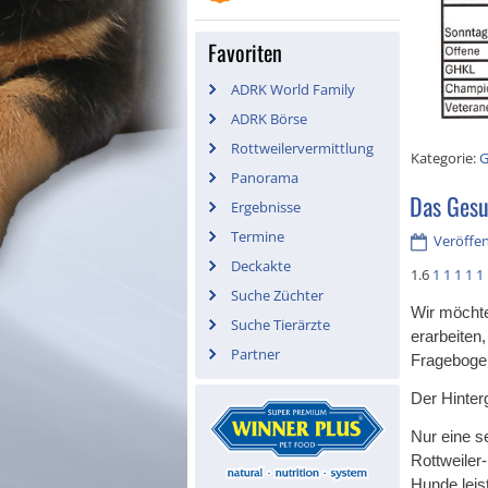
Favoriten
ADRK World Family
ADRK Börse
Rottweilervermittlung
Kategorie:
G
Panorama
Das Gesu
Ergebnisse
Termine
Veröffen
Deckakte
1.6
1
1
1
1
1
Suche Züchter
Wir möchte
Suche Tierärzte
erarbeiten
Partner
Fragebogen
Der Hinter
Nur eine s
Rottweiler
Hunde leist