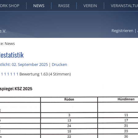
DRK SHOP
NEWS
RASSE
VEREIN
VERANSTALT
Registrieren
|
e.V.
te:
News
estatistik
tlicht: 02. September 2025
|
Drucken
1
1
1
1
1
1
Bewertung 1.63 (4 Stimmen)