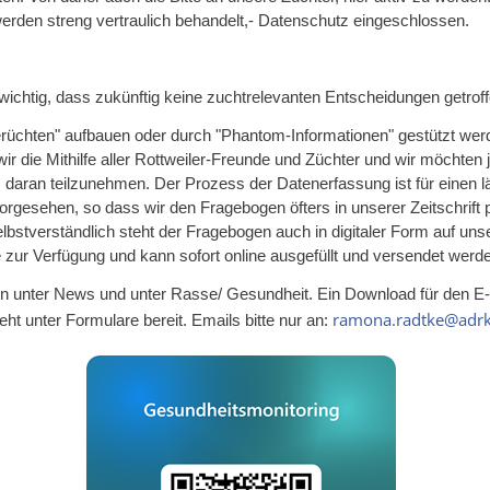
rden streng vertraulich behandelt,- Datenschutz eingeschlossen.
 wichtig, dass zukünftig keine zuchtrelevanten Entscheidungen getrof
erüchten" aufbauen oder durch "Phantom-Informationen" gestützt wer
wir die Mithilfe aller Rottweiler-Freunde und Züchter und wir möchten 
, daran teilzunehmen. Der Prozess der Datenerfassung ist für einen
orgesehen, so dass wir den Fragebogen öfters in unserer Zeitschrift p
lbstverständlich steht der Fragebogen auch in digitaler Form auf uns
ur Verfügung und kann sofort online ausgefüllt und versendet werd
 ihn unter News und unter Rasse/ Gesundheit. Ein Download für den E-
ramona.radtke@adrk
eht unter Formulare bereit. Emails bitte nur an: