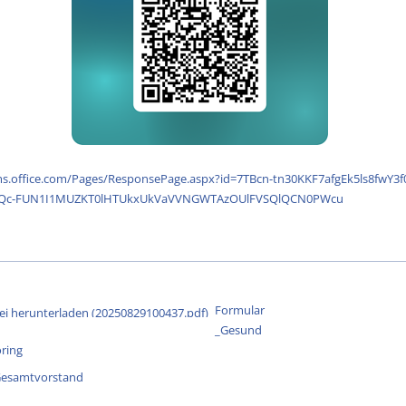
ms.office.com/Pages/ResponsePage.aspx?id=7TBcn-tn30KKF7afgEk5ls8fwY3f
Qc-FUN1I1MUZKT0lHTUkxUkVaVVNGWTAzOUlFVSQlQCN0PWcu
Formular
_Gesund
ring
esamtvorstand