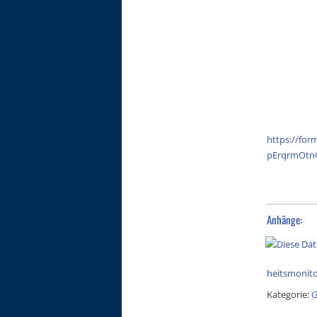
https://for
pErqrmOtn
Anhänge:
heitsmonito
Kategorie:
G