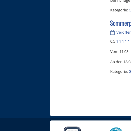
Der richtige
Kategorie:
G
Sommerpa
Veröffent
0.5
1
1
1
1
1
Vom 11.08. -
Ab den 18.08
Kategorie:
G