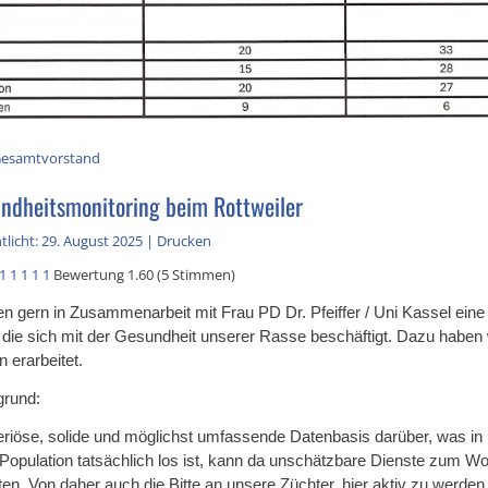
esamtvorstand
ndheitsmonitoring beim Rottweiler
tlicht: 29. August 2025
|
Drucken
1
1
1
1
1
Bewertung 1.60 (5 Stimmen)
n gern in Zusammenarbeit mit Frau PD Dr. Pfeiffer / Uni Kassel eine
, die sich mit der Gesundheit unserer Rasse beschäftigt. Dazu haben 
 erarbeitet.
grund:
eriöse, solide und möglichst umfassende Datenbasis darüber, was in
-Population tatsächlich los ist, kann da unschätzbare Dienste zum Wo
en. Von daher auch die Bitte an unsere Züchter, hier aktiv zu werden.