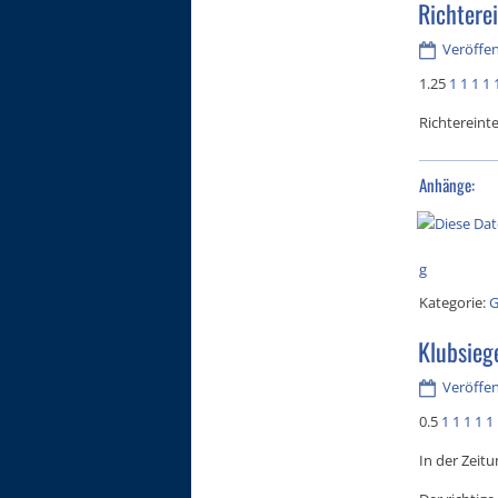
Richtere
Veröffen
1.25
1
1
1
1
Richtereint
Anhänge:
g
Kategorie:
G
Klubsieg
Veröffen
0.5
1
1
1
1
1
In der Zeitu