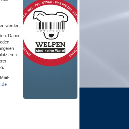
fen werden,
den. Daher
jeden
 längeren
latzieren
erer
en.
Mail-
.de