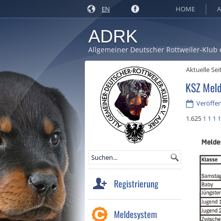
EN
HOME
A
ADRK
Allgemeiner Deutscher Rottweiler-Klub 
Aktuelle Sei
KSZ Meld
Veröffen
1.625
1
1
1
1
Registrierung
Meldesystem