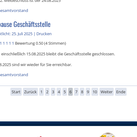
 2. Meldeschluss ist der 24.08.2025
esamtvorstand
use Geschäftsstelle
licht: 25. Juli 2025
|
Drucken
1
1
1
1
1
Bewertung 0.50 (4 Stimmen)
 einschließlich 15.08.2025 bleibt die Geschäftsstelle geschlossen.
.2025 sind wir wieder für Sie erreichbar.
esamtvorstand
Start
Zurück
1
2
3
4
5
6
7
8
9
10
Weiter
Ende