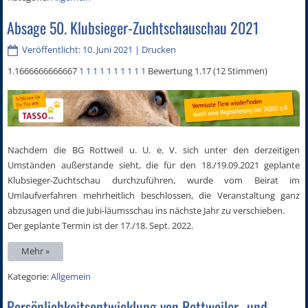
Absage 50. Klubsieger-Zuchtschauschau 2021
Veröffentlicht: 10. Juni 2021
|
Drucken
1.1666666666667
1
1
1
1
1
1
1
1
1
1
Bewertung 1.17 (12 Stimmen)
Nachdem die BG Rottweil u. U. e. V. sich unter den derzeitigen
Umständen außerstande sieht, die für den 18./19.09.2021 geplante
Klubsieger-Zuchtschau durchzuführen, wurde vom Beirat im
Umlaufverfahren mehrheitlich beschlossen, die Veranstaltung ganz
abzusagen und die Jubi-läumsschau ins nächste Jahr zu verschieben.
Der geplante Termin ist der 17./18. Sept. 2022.
Mehr »
Kategorie:
Allgemein
Persönlichkeitsentwicklung von Rottweiler- und