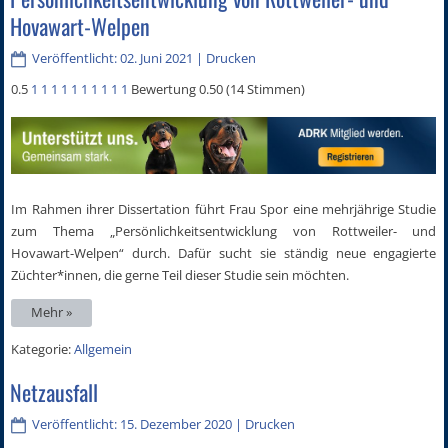
Hovawart-Welpen
Veröffentlicht: 02. Juni 2021
|
Drucken
0.5
1
1
1
1
1
1
1
1
1
1
Bewertung 0.50 (14 Stimmen)
Im Rahmen ihrer Dissertation führt Frau Spor eine mehrjährige Studie
zum Thema „Persönlichkeitsentwicklung von Rottweiler- und
Hovawart-Welpen“ durch. Dafür sucht sie ständig neue engagierte
Züchter*innen, die gerne Teil dieser Studie sein möchten.
Mehr »
Kategorie:
Allgemein
Netzausfall
Veröffentlicht: 15. Dezember 2020
|
Drucken