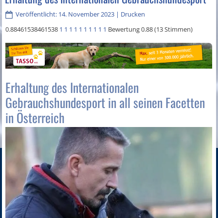
Veröffentlicht: 14. November 2023
|
Drucken
0.88461538461538
1
1
1
1
1
1
1
1
1
1
Bewertung 0.88 (13 Stimmen)
Erhaltung des Internationalen
Gebrauchshundesport in all seinen Facetten
in Österreich