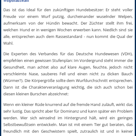
Das ist das Ideal für den zukünftigen Hundebesitzer: Er steht voller
Freude vor einem Wurf putzig, durcheinander wuselnder Welpen,
aufmerksam von der Hündin bewacht. Der Züchter stellt ihm frei,
welchen Hund er in wenigen Wochen erwerben kann. Niedlich sind sie
alle, entsprechen auch dem Rassestandard - nun kommt die Qual der
Wahl.
Die Experten des Verbandes für das Deutsche Hundewesen (VDH),
empfehlen einen gewissen Stufenplan: Im Vordergrund steht immer die
Gesundheit, man achtet also auf klare Augen, feuchte, jedoch nicht
verschleimte Nase, sauberes Fell und einen nicht zu dicken Bauch
(Würmer?). Die Körpergröße sollte dem Wurfdurchschnitt entsprechen.
Dann ist die Charakterveranlagung wichtig, die sich auch schon bei
diesen kleinen Burschen abzeichnet:
Wenn ein kleiner Rüde knurrend auf die fremde Hand zuläuft, wirkt das
sehr lustig. Das spricht aber für Dominanz und kann später ein Problem
werden. Wer sich winselnd im Hintergrund hält, wird ein geringes
Selbstbewußtsein entwickeln. Man ist mit einem Tier gut beraten, das
freundlich mit den Geschwistern spielt, zutraulich ist und in keiner