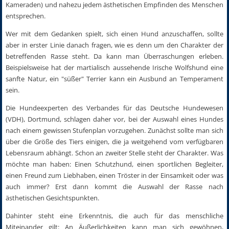
Kameraden) und nahezu jedem ästhetischen Empfinden des Menschen
entsprechen.
Wer mit dem Gedanken spielt, sich einen Hund anzuschaffen, sollte
aber in erster Linie danach fragen, wie es denn um den Charakter der
betreffenden Rasse steht. Da kann man Überraschungen erleben.
Beispielsweise hat der martialisch aussehende Irische Wolfshund eine
sanfte Natur, ein "süßer" Terrier kann ein Ausbund an Temperament
sein.
Die Hundeexperten des Verbandes für das Deutsche Hundewesen
(VDH), Dortmund, schlagen daher vor, bei der Auswahl eines Hundes
nach einem gewissen Stufenplan vorzugehen. Zunächst sollte man sich
über die Größe des Tiers einigen, die ja weitgehend vom verfügbaren
Lebensraum abhängt. Schon an zweiter Stelle steht der Charakter. Was
möchte man haben: Einen Schutzhund, einen sportlichen Begleiter,
einen Freund zum Liebhaben, einen Tröster in der Einsamkeit oder was
auch immer? Erst dann kommt die Auswahl der Rasse nach
ästhetischen Gesichtspunkten.
Dahinter steht eine Erkenntnis, die auch für das menschliche
Miteinander gilt: An Äußerlichkeiten kann man sich gewöhnen,