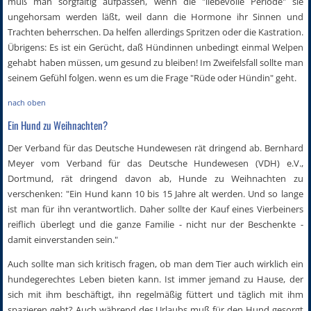
muß man sorgfältig aufpassen, wenn die "liebevolle Periode" sie
ungehorsam werden läßt, weil dann die Hormone ihr Sinnen und
Trachten beherrschen. Da helfen allerdings Spritzen oder die Kastration.
Übrigens: Es ist ein Gerücht, daß Hündinnen unbedingt einmal Welpen
gehabt haben müssen, um gesund zu bleiben! Im Zweifelsfall sollte man
seinem Gefühl folgen. wenn es um die Frage "Rüde oder Hündin" geht.
nach oben
Ein Hund zu Weihnachten?
Der Verband für das Deutsche Hundewesen rät dringend ab. Bernhard
Meyer vom Verband für das Deutsche Hundewesen (VDH) e.V.,
Dortmund, rät dringend davon ab, Hunde zu Weihnachten zu
verschenken: "Ein Hund kann 10 bis 15 Jahre alt werden. Und so lange
ist man für ihn verantwortlich. Daher sollte der Kauf eines Vierbeiners
reiflich überlegt und die ganze Familie - nicht nur der Beschenkte -
damit einverstanden sein."
Auch sollte man sich kritisch fragen, ob man dem Tier auch wirklich ein
hundegerechtes Leben bieten kann. Ist immer jemand zu Hause, der
sich mit ihm beschäftigt, ihn regelmäßig füttert und täglich mit ihm
spazieren geht? Auch während des Urlaubs muß für den Hund gesorgt