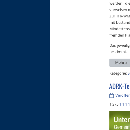
werden, die
vorweisen 
Zur IFR-WM
mit bestand
Mindestens
fremden Pla
Das jeweil
bestimmt.
Mehr »
Kategorie:
S
ADRK-Te
Veröffent
1.375
1
1
1
1