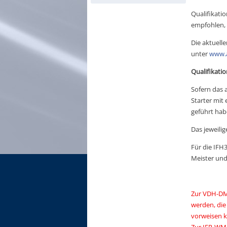
Qualifikati
empfohlen, 
Die aktuell
unter
www.
Qualifikati
Sofern das 
Starter mit
geführt hab
Das jeweili
Für die IFH
Meister und
Zur VDH-DM
werden, die
vorweisen 
Zur IFR-WM 