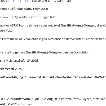
28571
1
1
1
1
1
1
1
1
1
1
Bewertung 1.14 (7 Stimmen)
ionsmodus für das ADRK-Team 2026
ungen und Qualifikationsprüfungen IGP
lung des ADRK-Teams zählen insgesamt
zwei Qualifikationsprüfungen
, eine 
en Platz.
ge Team für beide Veranstaltungen wird anhand der veröffentlichten Bestenli
ranstaltungen als Qualifikationsprüfung werden berücksichtigt:
he Meisterschaft IGP 2025
sterschaft 2025
Startberechtigung im Team hat der Deutsche Meister IGP sowie der IFR-Weltm
GP 2026 findet vom 31. Juli – 02. August
in Petersaurach (Bayern) statt, die
 August 2026
in Finnland.