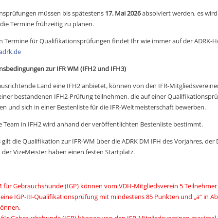
onsprüfungen müssen bis spätestens
17. Mai 2026
absolviert werden, es wir
die Termine frühzeitig zu planen.
en Termine für Qualifikationsprüfungen findet Ihr wie immer auf der ADRK
adrk.de
onsbedingungen zur IFR WM (IFH2 und IFH3)
ausrichtende Land eine IFH2 anbietet, können von den IFR-Mitgliedsverein
 einer bestandenen IFH2-Prüfung teilnehmen, die auf einer Qualifikationspr
en und sich in einer Bestenliste für die IFR-Weltmeisterschaft bewerben.
ge Team in IFH2 wird anhand der veröffentlichten Bestenliste bestimmt.
3 gilt die Qualifikation zur IFR-WM über die ADRK DM IFH des Vorjahres, der
 der VizeMeister haben einen festen Startplatz.
 für Gebrauchshunde (IGP) können vom VDH-Mitgliedsverein 5 Teilnehmer
 eine IGP-III-Qualifikationsprüfung mit mindestens 85 Punkten und „a“ in Ab
können.
für Gebrauchshunde (IGP) können von den IFR-Mitgliedsvereinen maximal 7