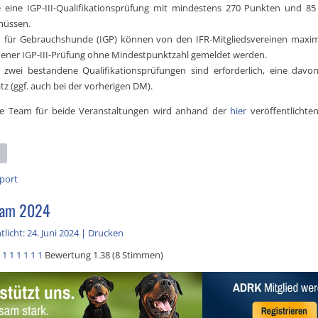
 eine IGP-III-Qualifikationsprüfung mit mindestens 270 Punkten und 85
müssen.
 für Gebrauchshunde (IGP) können von den IFR-Mitgliedsvereinen maxima
ener IGP-III-Prüfung ohne Mindestpunktzahl gemeldet werden.
 zwei bestandene Qualifikationsprüfungen sind erforderlich, eine davo
tz (ggf. auch bei der vorherigen DM).
ige Team für beide Veranstaltungen wird anhand der
hier
veröffentlichten
port
am 2024
licht: 24. Juni 2024
|
Drucken
1
1
1
1
1
1
Bewertung 1.38 (8 Stimmen)