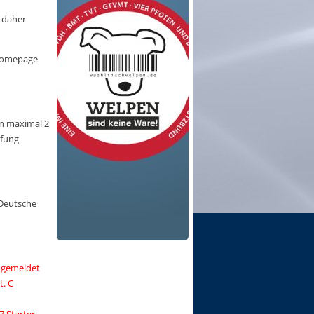
d daher
-Homepage
en maximal 2
üfung
 Deutsche
 gemeldet
t. C
 Starter