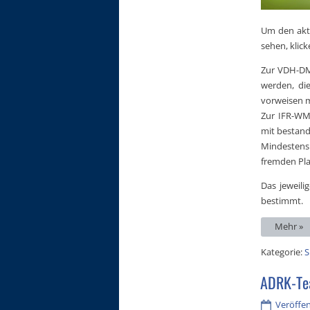
Um den akt
sehen, klick
Zur VDH-DM
werden, die
vorweisen 
Zur IFR-WM
mit bestand
Mindestens
fremden Pla
Das jeweil
bestimmt.
Mehr »
Kategorie:
S
ADRK-Te
Veröffen