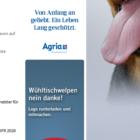
davon auf
ste
eister für
IFR 2026