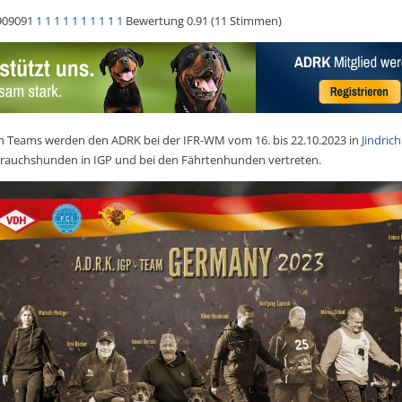
909091
1
1
1
1
1
1
1
1
1
1
Bewertung 0.91 (11 Stimmen)
n Teams werden den ADRK bei der IFR-WM vom 16. bis 22.10.2023 in
Jindric
rauchshunden in IGP und bei den Fährtenhunden vertreten.