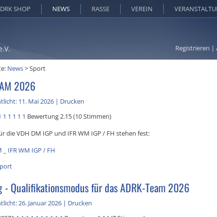
DRK SHOP
NEWS
RASSE
VEREIN
VERANSTALT
Registrieren
|
e.V.
te:
News
>
Sport
EAM 2026
tlicht: 11. Mai 2026
|
Drucken
1
1
1
1
1
1
Bewertung 2.15 (10 Stimmen)
ür die VDH DM IGP und IFR WM IGP / FH stehen fest:
 _ IFR WM IGP / FH
port
 - Qualifikationsmodus für das ADRK-Team 2026
tlicht: 26. Januar 2026
|
Drucken