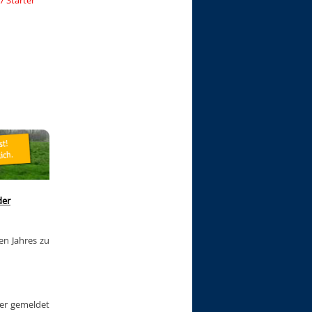
der
 Jahres zu
er gemeldet