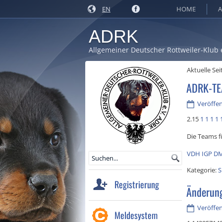
EN
HOME
A
ADRK
Allgemeiner Deutscher Rottweiler-Klub 
Aktuelle Sei
ADRK-T
Veröffen
2.15
1
1
1
1
Die Teams f
VDH IGP DM
Kategorie:
S
Registrierung
Änderung
Veröffen
Meldesystem