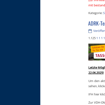
mit bestand
Kategorie:
S
ADRK-Te
Veröffent
1.125
1
1
1
1
Letzte Mögl
22.06.2025!
Um den akt
sehen, klick
IFH hier kli
Zur VDH-DM