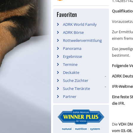
1.14285714
Qualifikat
Favoriten
Voraussetz
ADRK World Family
Zur Ermitt
ADRK Börse
einem fremd
Rottweilervermittlung
Panorama
Das jeweili
bestimmt.
Ergebnisse
Termine
Folgende Ve
Deckakte
-
ADRK Deutsc
Suche Züchter
-
IFR-Weltmei
Suche Tierärzte
Partner
Eine feste 
die IFR.
Die
VDH DM I
vom 03.-08.