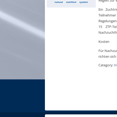
Regeln zur V
Ein Zuchtr
Teilnehmer
Regelungen
15 ZTP-Te
Nachzuchthu
Kosten
Für Nachzuc
richten si
Category:
H