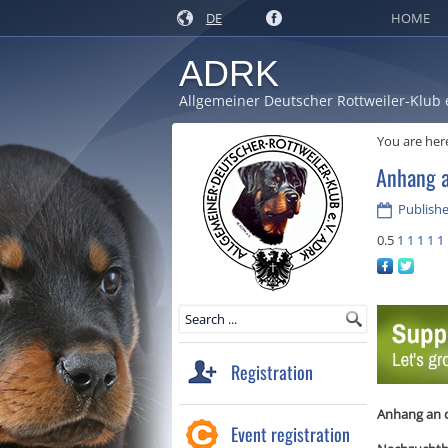
DE
HOME
ADRK
Allgemeiner Deutscher Rottweiler-Klub 
You are her
Anhang a
Publishe
0.5
1
1
1
1
1
Registration
Anhang an 
Event registration