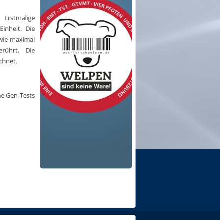
 Erstmalige
inheit. Die
wie maximal
rührt. Die
chnet.
he Gen-Tests