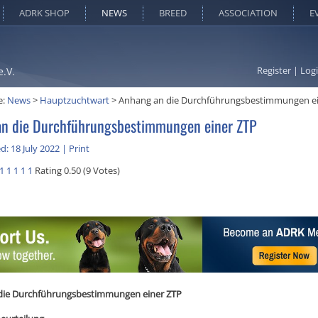
ADRK SHOP
NEWS
BREED
ASSOCIATION
E
Register
|
Log
e.V.
e:
News
>
Hauptzuchtwart
>
Anhang an die Durchführungsbestimmungen ei
n die Durchführungsbestimmungen einer ZTP
d: 18 July 2022
|
Print
1
1
1
1
1
Rating 0.50 (9 Votes)
die Durchführungsbestimmungen einer ZTP