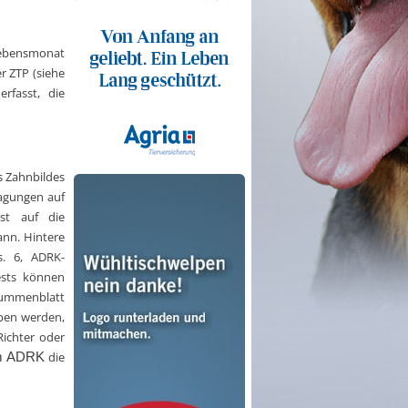
 Lebensmonat
r ZTP (siehe
rfasst, die
s Zahnbildes
ragungen auf
st auf die
ann. Hintere
s. 6, ADRK-
ests können
-Summenblatt
ben werden,
ichter oder
die
m ADRK