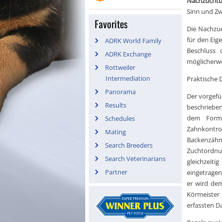
Nachzuchtb
Sinn und Zw
Favorites
Die Nachzuc
für den Eig
ADRK World Family
Beschluss 
ADRK Exchange
möglicherwe
Rottweiler
Intermediation
Praktische 
Panorama
Der vorgefü
Results
beschrieben
dem Formb
Schedules
Zahnkontrol
Mating
Backenzähn
Search Breeders
Zuchtordnu
Search Veterinarians
gleichzeiti
Partner
eingetrage
er wird de
Körmeister 
erfassten D