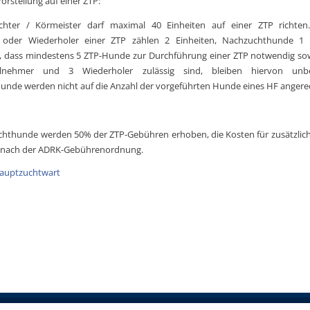
orstellung auf einer ZTP:
ichter / Körmeister darf maximal 40 Einheiten auf einer ZTP richten.
 oder Wiederholer einer ZTP zählen 2 Einheiten, Nachzuchthunde 1 E
, dass mindestens 5 ZTP-Hunde zur Durchführung einer ZTP notwendig so
ilnehmer und 3 Wiederholer zulässig sind, bleiben hiervon unbe
nde werden nicht auf die Anzahl der vorgeführten Hunde eines HF angere
hthunde werden 50% der ZTP-Gebühren erhoben, die Kosten für zusätzlic
ch nach der ADRK-Gebührenordnung.
auptzuchtwart