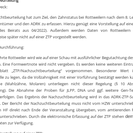
eurteilung
eck:
htbeurteilung hat zum Ziel, den Zahnstatus bei Rottweilern nach dem 8.
entümer und den ADRK zu erfassen. Hierzu genügt eine Vorstellung auf eine
des Beirats aus 04/2022). Außerdem werden Daten von Rottweilern e
ise später nicht auf einer ZTP vorgestellt werden.
Durchführung:
hrte Rottweiler wird wie auf einer Schau mit ausführlicher Begutachtung de
. Eine Formwertnote wird nicht vergeben. Es werden keine weiteren Eint
latt „ZTP/Nachzuchtbeurteilung“ vorgenommen. Besonderer Wert i
le zu legen, da die Vollzahnigkeit mit einer Vorführung bestätigt werden k
e (Mahlzähne, Molaren) unterliegen nicht dieser Regelung (§ 10 Ab
ng). Die Abnahme der Proben für JLPP, DNA und ggf. weitere Gen-T
g erfolgen. Das Ergebnis der Nachzuchtbeurteilung wird in das ADRK-ZTP
n. Der Bericht der Nachzuchtbeurteilung muss nicht vom HZW unterschrie
m HF direkt nach Ende der Veranstaltung übergeben, vom amtierenden R
unterschrieben. Durch die elektronische Erfassung auf der ZTP stehen
de
aten zur Verfügung.