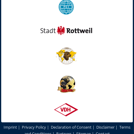
Imprint
|
Privacy Policy
|
Declaration of Consent
|
Disclaimer
|
Terms
and Conditions
|
Partners
|
Sitemap
|
Contact