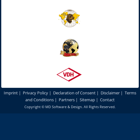
Imprint
|
Privacy Policy
|
Declaration of Consent
|
Disclaimer
|
Terms
and Conditions
|
Partners
|
Sitemap
|
Contact
Copyright ©
MD Software & Design
. All Rights Reserved.