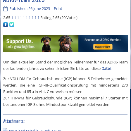
Published: 26 June 2023
|
Print
2.65
1
1
1
1
1
1
1
1
1
1
Rating 2.65 (20 Votes)
Um den aktuellen Stand der möglichen Teilnehmer für das ADRK-Team
des laufenden Jahres zu sehen, klicken Sie bitte auf diese
Datei
.
Zur VDH-DM für Gebrauchshunde (IGP) können 5 Teilnehmer gemeldet
werden, die eine IGP-III-Qualifikationsprüfung mit mindestens 270
Punkten und 85 a in Abt. C vorweisen müssen.
Zur IFR-WM für Gebrauchshunde (IGP) können maximal 7 Starter mit
bestandener IGP 3 ohne Mindestpunktzahl gemeldet werden.
Attachments: