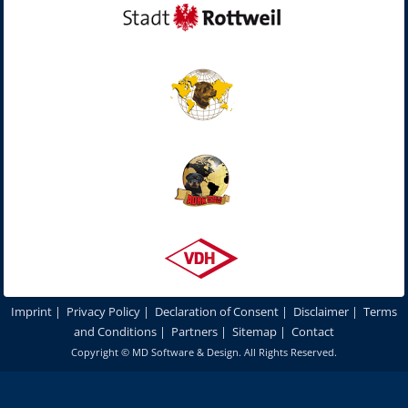
Imprint
|
Privacy Policy
|
Declaration of Consent
|
Disclaimer
|
Terms
and Conditions
|
Partners
|
Sitemap
|
Contact
Copyright ©
MD Software & Design
. All Rights Reserved.