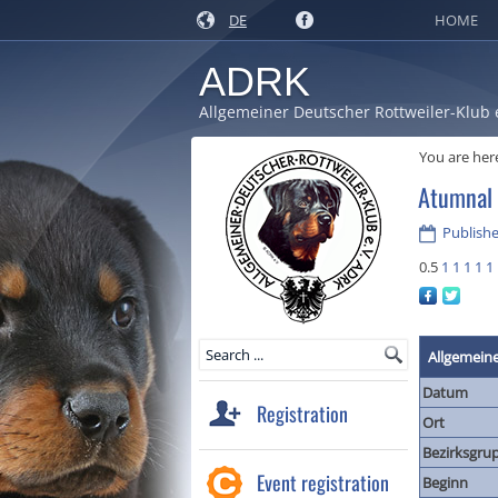
DE
HOME
ADRK
Allgemeiner Deutscher Rottweiler-Klub 
You are her
Atumnal
Publish
0.5
1
1
1
1
1
Allgemein
Datum
Registration
Ort
Bezirksgru
Event registration
Beginn