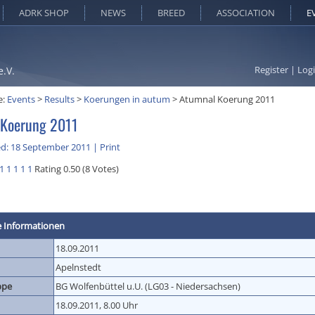
ADRK SHOP
NEWS
BREED
ASSOCIATION
E
Register
|
Log
e.V.
e:
Events
>
Results
>
Koerungen in autum
>
Atumnal Koerung 2011
 Koerung 2011
ed: 18 September 2011
|
Print
1
1
1
1
1
Rating 0.50 (8 Votes)
e Informationen
18.09.2011
Apelnstedt
ppe
BG Wolfenbüttel u.U. (LG03 - Niedersachsen)
18.09.2011, 8.00 Uhr