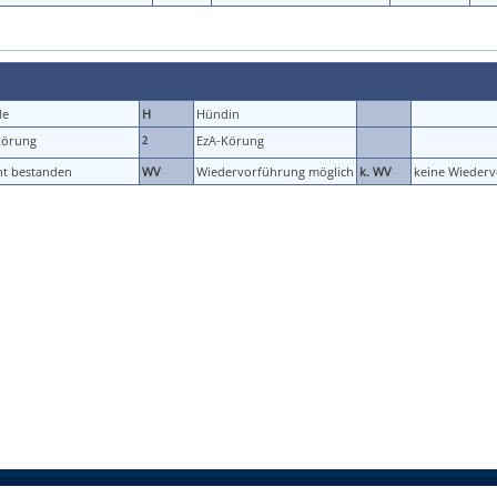
de
H
Hündin
körung
EzA-Körung
2
ht bestanden
WV
Wiedervorführung möglich
k. WV
keine Wieder