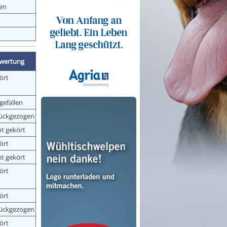
zen
wertung
ört
gefallen
ückgezogen
ht gekört
ört
ht gekört
ört
ört
ückgezogen
ört