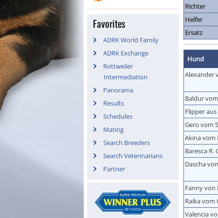
Richter
Helfer
Favorites
Ersatz
ADRK World Family
ADRK Exchange
Hund
Rottweiler
Alexander
Intermediation
Panorama
Baldur vom
Results
Flipper aus
Schedules
Gero vom 
Mating
Akina vom
Search Breeders
Baresca R. 
Search Veterinarians
Dascha vo
Partner
Fanny von 
Raika vom
Valencia vo