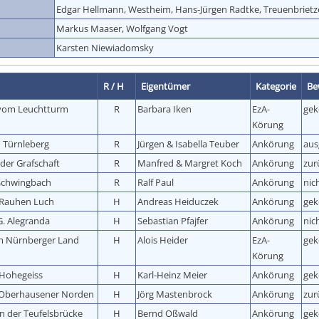
Edgar Hellmann, Westheim, Hans-Jürgen Radtke, Treuenbriet
Markus Maaser, Wolfgang Vogt
Karsten Niewiadomsky
R / H
Eigentümer
Kategorie
Be
 vom Leuchtturm
R
Barbara Iken
EzA-
gek
Körung
 Türnleberg
R
Jürgen & Isabella Teuber
Ankörung
aus
 der Grafschaft
R
Manfred & Margret Koch
Ankörung
zur
Schwingbach
R
Ralf Paul
Ankörung
nic
 Rauhen Luch
H
Andreas Heiduczek
Ankörung
gek
G. Alegranda
H
Sebastian Pfajfer
Ankörung
nic
m Nürnberger Land
H
Alois Heider
EzA-
gek
Körung
Hohegeiss
H
Karl-Heinz Meier
Ankörung
gek
 Oberhausener Norden
H
Jörg Mastenbrock
Ankörung
zur
n der Teufelsbrücke
H
Bernd Oßwald
Ankörung
gek