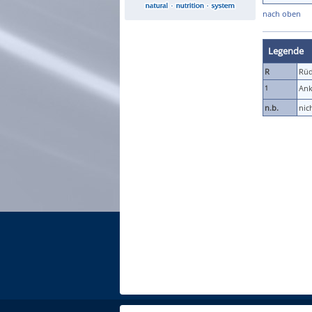
nach oben
Legende
R
Rü
An
1
n.b.
nic