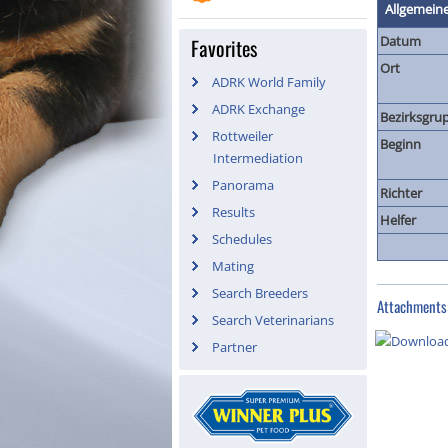
Allgemein
Datum
Favorites
Ort
ADRK World Family
ADRK Exchange
Bezirksgru
Rottweiler
Beginn
Intermediation
Panorama
Richter
Results
Helfer
Schedules
Mating
Search Breeders
Attachments
Search Veterinarians
Partner