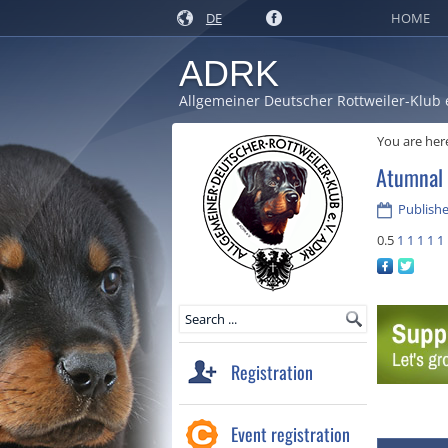
DE
HOME
ADRK
Allgemeiner Deutscher Rottweiler-Klub 
You are her
Atumnal
Publishe
0.5
1
1
1
1
1
Registration
Event registration