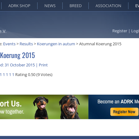
ADRK SHOP
NEWS
BREED
ASSOCIATION
E
Register
|
Log
e.V.
e:
Events
>
Results
>
Koerungen in autum
>
Atumnal Koerung 2015
 Koerung 2015
d: 31 October 2015
|
Print
1
1
1
1
1
Rating 0.50 (9 Votes)