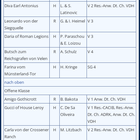
Diva Earl Antonius
H
L. & S.
V 2 Res.-Anw. Dt. Ch. VDH
Latinovic
Leonardo von der
R
G. & I. Heimel
V 3
Siegquelle
Daria of Roman Legions
H
P. Paraschou
V 3
& E. Loizou
Butsch zum
R
A. Schulz
V 4
Reichsgrafen von Velen
Farina vom
H
H. Kringe
SG 4
Münsterland-Tor
nach oben
Offene Klasse
Amigo Gothicrott
R
B. Bakota
V 1 Anw. Dt. Ch. VDH
Gucci of House Leroy
H
C. De Sa
V 1 Res.-CACIB, Res.-Anw.
Oliveira
Dt. Ch. ADRK, Anw. Dt. Ch.
VDH
Carla von der Crossener
H
M. Litzbach
V 2 Res.-Anw. Dt. Ch. VDH
Ranch