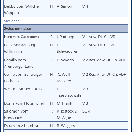
Debby vom Willicher
H
A. Simon
V 4
Wappen
nach oben
Zwischenklasse
R
J. Padberg
V 1 Anw. Dt. Ch. VDH
Nero vom Cassanova
H
F.
V 1 Anw. Dt. Ch. VDH
Giulia von der Burg
Schwaderer
Weibertreu
Camillo vom
R
P. Severin
V 2 Res.-Anw. Dt. Ch. VDH
Arenberger Land
Celine vom Schwaiger
H
C. Wolf-
V 2 Res.-Anw. Dt. Ch. VDH
Rathaus
Meixner
Weston Amber Rottis
R
L.
V 3
Trzebiatowski
Donja vom Holzmichel
H
M. Frank
V 3
Salomon vom
R
K. Jostock &
SG 4
Kressbach
M. Agne
Eyka von Alhambra
H
R. Wiegers