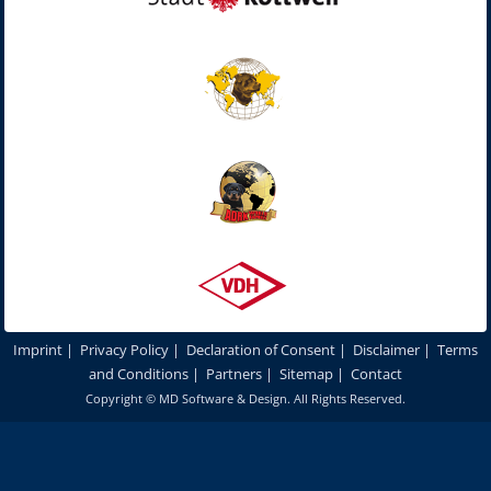
Imprint
|
Privacy Policy
|
Declaration of Consent
|
Disclaimer
|
Terms
and Conditions
|
Partners
|
Sitemap
|
Contact
Copyright ©
MD Software & Design
. All Rights Reserved.