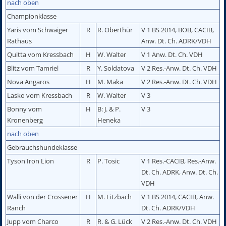
nach oben
Championklasse
Yaris vom Schwaiger
R
R. Oberthür
V 1 BS 2014, BOB, CACIB,
Rathaus
Anw. Dt. Ch. ADRK/VDH
Quitta vom Kressbach
H
W. Walter
V 1 Anw. Dt. Ch. VDH
Blitz vom Tamriel
R
Y. Soldatova
V 2 Res.-Anw. Dt. Ch. VDH
Nova Angaros
H
M. Maka
V 2 Res.-Anw. Dt. Ch. VDH
Lasko vom Kressbach
R
W. Walter
V 3
Bonny vom
H
B: J. & P.
V 3
Kronenberg
Heneka
nach oben
Gebrauchshundeklasse
Tyson Iron Lion
R
P. Tosic
V 1 Res.-CACIB, Res.-Anw.
Dt. Ch. ADRK, Anw. Dt. Ch.
VDH
Walli von der Crossener
H
M. Litzbach
V 1 BS 2014, CACIB, Anw.
Ranch
Dt. Ch. ADRK/VDH
Jupp vom Charco
R
R. & G. Lück
V 2 Res.-Anw. Dt. Ch. VDH