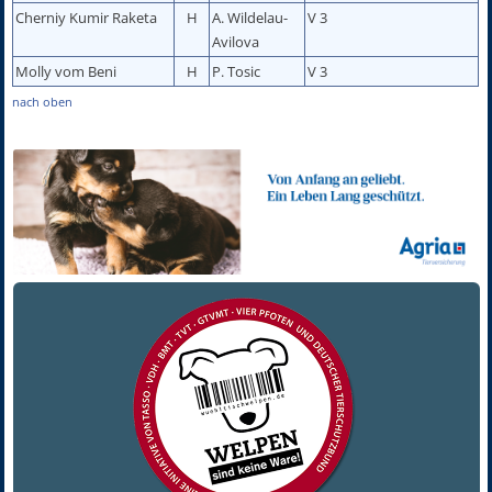
Cherniy Kumir Raketa
H
A. Wildelau-
V 3
Avilova
Molly vom Beni
H
P. Tosic
V 3
nach oben