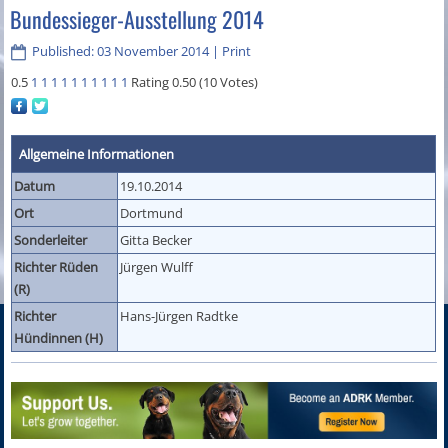
Bundessieger-Ausstellung 2014
Published: 03 November 2014
|
Print
0.5
1
1
1
1
1
1
1
1
1
1
Rating 0.50 (10 Votes)
Allgemeine Informationen
Datum
19.10.2014
Ort
Dortmund
Sonderleiter
Gitta Becker
Richter Rüden
Jürgen Wulff
(R)
Richter
Hans-Jürgen Radtke
Hündinnen (H)