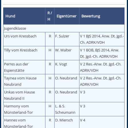
R /
Hund
Eigentümer
Bewertung
H
Jugendklasse
Urs vom Kressbach
R
F. Sulzer
V 1 BJS 2014, Anw. Dt. Jgd.-
Ch. ADRK/VDH
Tilly vom Kressbach
H
W. Walter
V 1 BOB, BJS 2014, Anw.
Dt. Jgd.-Ch. ADRK/VDH
Perres aus der
R
K. Vogt
V 2 Res.-Anw. Dt. Jgd.-Ch.
Espenstätte
ADRK/VDH
Taynea vom Hause
H
O. Neubrand
V 2 Res.-Anw. Dt. Jgd.-Ch.
Neubrand
ADRK/VDH
Unkas vom Hause
R
O. Neubrand
V 3
Neubrand II
Harmony vom
H
L. & S.
V 3
Münsterland-Tor
Scheumann
Hannes vom
R
D. Miersch
V 4
Münsterland-Tor