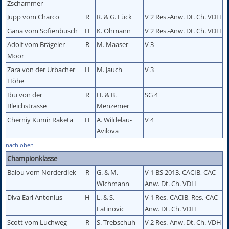
Zschammer
Jupp vom Charco
R
R. & G. Lück
V 2 Res.-Anw. Dt. Ch. VDH
Gana vom Sofienbusch
H
K. Ohmann
V 2 Res.-Anw. Dt. Ch. VDH
Adolf vom Brägeler
R
M. Maaser
V 3
Moor
Zara von der Urbacher
H
M. Jauch
V 3
Höhe
Ibu von der
R
H. & B.
SG 4
Bleichstrasse
Menzemer
Cherniy Kumir Raketa
H
A. Wildelau-
V 4
Avilova
nach oben
Championklasse
Balou vom Norderdiek
R
G. & M.
V 1 BS 2013, CACIB, CAC
Wichmann
Anw. Dt. Ch. VDH
Diva Earl Antonius
H
L. & S.
V 1 Res.-CACIB, Res.-CAC
Latinovic
Anw. Dt. Ch. VDH
Scott vom Luchweg
R
S. Trebschuh
V 2 Res.-Anw. Dt. Ch. VDH