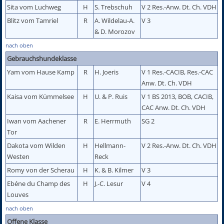
Sita vom Luchweg
H
S. Trebschuh
V 2 Res.-Anw. Dt. Ch. VDH
Blitz vom Tamriel
R
A. Wildelau-A.
V 3
& D. Morozov
nach oben
Gebrauchshundeklasse
Yam vom Hause Kamp
R
H. Joeris
V 1 Res.-CACIB, Res.-CAC
Anw. Dt. Ch. VDH
Kaisa vom Kümmelsee
H
U. & P. Ruis
V 1 BS 2013, BOB, CACIB,
CAC Anw. Dt. Ch. VDH
Iwan vom Aachener
R
E. Herrmuth
SG 2
Tor
Dakota vom Wilden
H
Hellmann-
V 2 Res.-Anw. Dt. Ch. VDH
Westen
Reck
Romy von der Scherau
H
K. & B. Kilmer
V 3
Ebéne du Champ des
H
J.-C. Lesur
V 4
Louves
nach oben
Offene Klasse