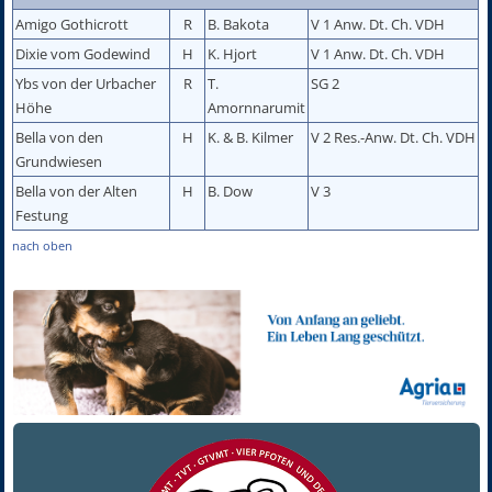
Amigo Gothicrott
R
B. Bakota
V 1 Anw. Dt. Ch. VDH
Dixie vom Godewind
H
K. Hjort
V 1 Anw. Dt. Ch. VDH
Ybs von der Urbacher
R
T.
SG 2
Höhe
Amornnarumit
Bella von den
H
K. & B. Kilmer
V 2 Res.-Anw. Dt. Ch. VDH
Grundwiesen
Bella von der Alten
H
B. Dow
V 3
Festung
nach oben