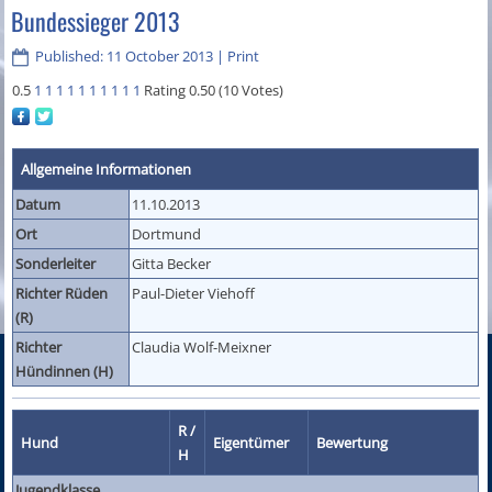
Bundessieger 2013
Published: 11 October 2013
|
Print
0.5
1
1
1
1
1
1
1
1
1
1
Rating 0.50 (10 Votes)
Allgemeine Informationen
Datum
11.10.2013
Ort
Dortmund
Sonderleiter
Gitta Becker
Richter Rüden
Paul-Dieter Viehoff
(R)
Richter
Claudia Wolf-Meixner
Hündinnen (H)
R /
Hund
Eigentümer
Bewertung
H
Jugendklasse