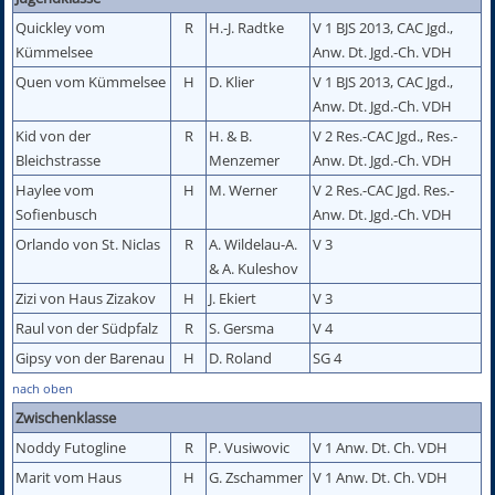
Quickley vom
R
H.-J. Radtke
V 1 BJS 2013, CAC Jgd.,
Kümmelsee
Anw. Dt. Jgd.-Ch. VDH
Quen vom Kümmelsee
H
D. Klier
V 1 BJS 2013, CAC Jgd.,
Anw. Dt. Jgd.-Ch. VDH
Kid von der
R
H. & B.
V 2 Res.-CAC Jgd., Res.-
Bleichstrasse
Menzemer
Anw. Dt. Jgd.-Ch. VDH
Haylee vom
H
M. Werner
V 2 Res.-CAC Jgd. Res.-
Sofienbusch
Anw. Dt. Jgd.-Ch. VDH
Orlando von St. Niclas
R
A. Wildelau-A.
V 3
& A. Kuleshov
Zizi von Haus Zizakov
H
J. Ekiert
V 3
Raul von der Südpfalz
R
S. Gersma
V 4
Gipsy von der Barenau
H
D. Roland
SG 4
nach oben
Zwischenklasse
Noddy Futogline
R
P. Vusiwovic
V 1 Anw. Dt. Ch. VDH
Marit vom Haus
H
G. Zschammer
V 1 Anw. Dt. Ch. VDH