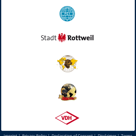
Imprint
|
Privacy Policy
|
Declaration of Consent
|
Disclaimer
|
Terms