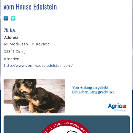
vom Hause Edelstein
ZN: k.A.
Address:
M. Modrusan + P. Kovacic
52341
Zminj
Kroatien
http://www.vom-hause-edelstein.com/