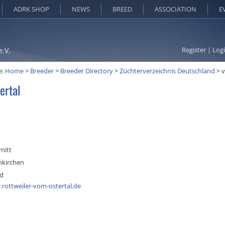
ADRK SHOP
NEWS
BREED
ASSOCIATION
E
Register
|
Log
e.V.
e:
Home
>
Breeder
>
Breeder Directory
>
Züchterverzeichnis Deutschland
>
v
ertal
mitt
kirchen
nd
.rottweiler-vom-ostertal.de