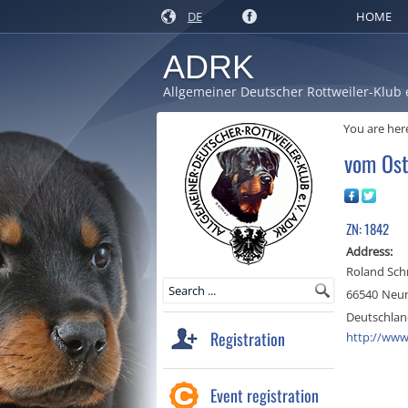
DE
HOME
ADRK
Allgemeiner Deutscher Rottweiler-Klub 
You are her
vom Ost
ZN: 1842
Address:
Roland Sch
66540
Neun
Deutschla
Registration
http://www
Event registration