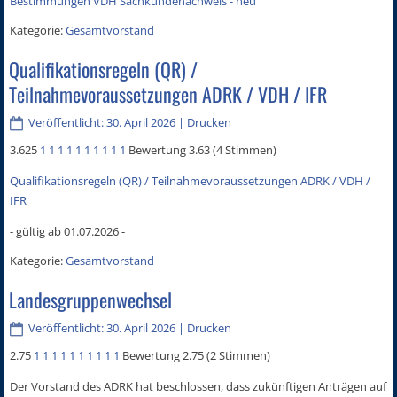
Bestimmungen VDH Sachkundenachweis - neu
Kategorie:
Gesamtvorstand
Qualifikationsregeln (QR) /
Teilnahmevoraussetzungen ADRK / VDH / IFR
Veröffentlicht: 30. April 2026
|
Drucken
3.625
1
1
1
1
1
1
1
1
1
1
Bewertung 3.63 (4 Stimmen)
Qualifikationsregeln (QR) / Teilnahmevoraussetzungen ADRK / VDH /
IFR
- gültig ab 01.07.2026 -
Kategorie:
Gesamtvorstand
Landesgruppenwechsel
Veröffentlicht: 30. April 2026
|
Drucken
2.75
1
1
1
1
1
1
1
1
1
1
Bewertung 2.75 (2 Stimmen)
Der Vorstand des ADRK hat beschlossen, dass zukünftigen Anträgen auf