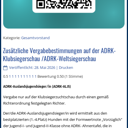
Kategorie:
Gesamtvorstand
Zusätzliche Vergabebestimmungen auf der ADRK-
Klubsiegerschau /ADRK-Weltsiegerschau
Veröffentlicht: 28. Mai 2026
|
Drucken
0.5
1
1
1
1
1
1
1
1
1
1
Bewertung 0.50 (1 Stimme)
ADRK-Auslandsjugendsieger/in (ADRK-ALJS)
Vergabe nur auf der Klubsiegerzuchtschau durch einen gemäß
Richterordnung festgelegten Richter.
Der/die ADRK-Auslandsjugendsieger/in wird ermittelt aus den
bestplatzierten (1.-4.Platz) Hunden mit der Formwertnote „Vorzüglich“
der Jugend-I- und Jugend-II-Klasse ohne ADRK- Ahnentafel, die in