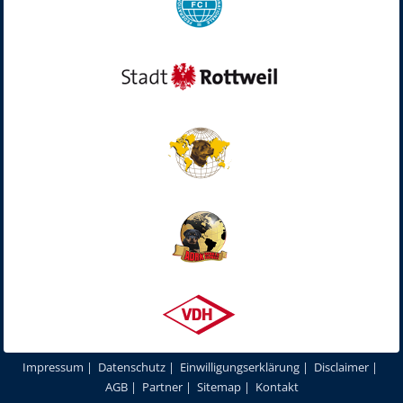
Impressum
|
Datenschutz
|
Einwilligungserklärung
|
Disclaimer
|
AGB
|
Partner
|
Sitemap
|
Kontakt