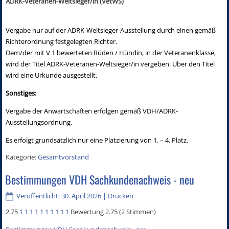
ADRK-Veteranen-Weltsieger/in (VetWS)
Vergabe nur auf der ADRK-Weltsieger-Ausstellung durch einen gemäß
Richterordnung festgelegten Richter.
Dem/der mit V 1 bewerteten Rüden / Hündin, in der Veteranenklasse,
wird der Titel ADRK-Veteranen-Weltsieger/in vergeben. Über den Titel
wird eine Urkunde ausgestellt.
Sonstiges:
Vergabe der Anwartschaften erfolgen gemäß VDH/ADRK-
Ausstellungsordnung.
Es erfolgt grundsätzlich nur eine Platzierung von 1. – 4. Platz.
Kategorie:
Gesamtvorstand
Bestimmungen VDH Sachkundenachweis - neu
Veröffentlicht: 30. April 2026
|
Drucken
2.75
1
1
1
1
1
1
1
1
1
1
Bewertung 2.75 (2 Stimmen)