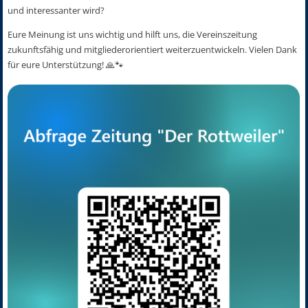
und interessanter wird?
Eure Meinung ist uns wichtig und hilft uns, die Vereinszeitung
zukunftsfähig und mitgliederorientiert weiterzuentwickeln. Vielen Dank
für eure Unterstützung!
🙏🐾