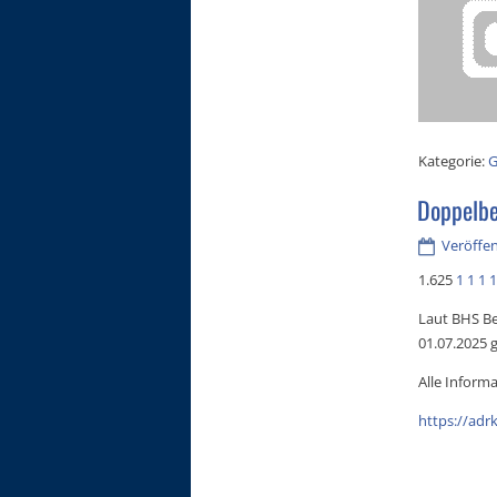
Kategorie:
G
Doppelb
Veröffent
1.625
1
1
1
1
Laut BHS Be
01.07.2025
Alle Informa
https://adr