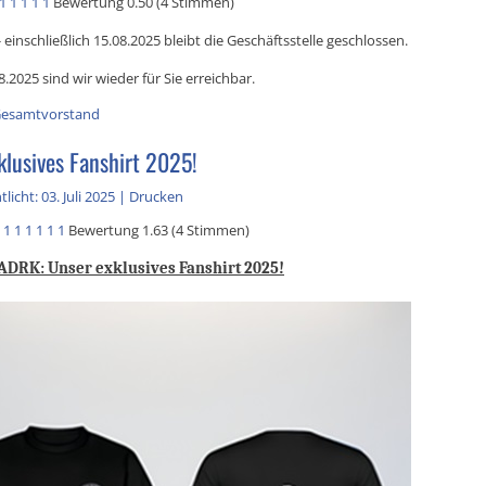
1
1
1
1
1
Bewertung 0.50 (4 Stimmen)
 einschließlich 15.08.2025 bleibt die Geschäftsstelle geschlossen.
.2025 sind wir wieder für Sie erreichbar.
esamtvorstand
klusives Fanshirt 2025!
licht: 03. Juli 2025
|
Drucken
1
1
1
1
1
1
Bewertung 1.63 (4 Stimmen)
ADRK: Unser exklusives Fanshirt 2025!