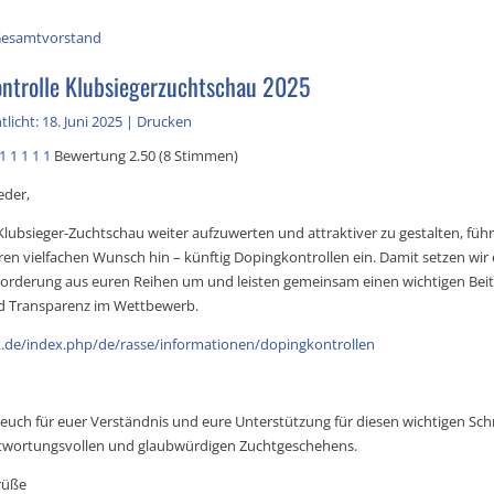
esamtvorstand
ntrolle Klubsiegerzuchtschau 2025
licht: 18. Juni 2025
|
Drucken
1
1
1
1
1
Bewertung 2.50 (8 Stimmen)
eder,
lubsieger-Zuchtschau weiter aufzuwerten und attraktiver zu gestalten, führ
ren vielfachen Wunsch hin – künftig Dopingkontrollen ein. Damit setzen wir 
orderung aus euren Reihen um und leisten gemeinsam einen wichtigen Beit
d Transparenz im Wettbewerb.
k.de/index.php/de/rasse/informationen/dopingkontrollen
euch für euer Verständnis und eure Unterstützung für diesen wichtigen Schr
ntwortungsvollen und glaubwürdigen Zuchtgeschehens.
rüße