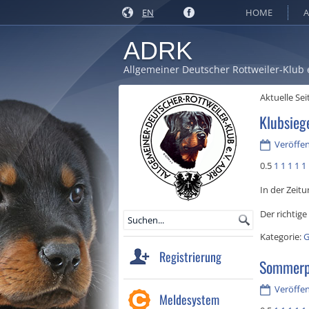
EN
HOME
A
ADRK
Allgemeiner Deutscher Rottweiler-Klub 
Aktuelle Sei
Klubsieg
Veröffen
0.5
1
1
1
1
1
In der Zeitu
Der richtige
Kategorie:
G
Registrierung
Sommerpa
Veröffent
Meldesystem