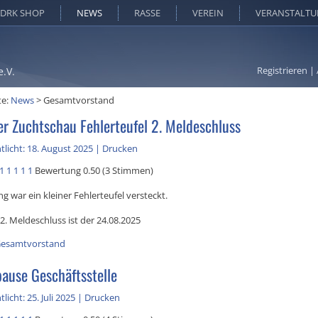
DRK SHOP
NEWS
RASSE
VEREIN
VERANSTALT
Registrieren
|
e.V.
te:
News
>
Gesamtvorstand
er Zuchtschau Fehlerteufel 2. Meldeschluss
tlicht: 18. August 2025
|
Drucken
1
1
1
1
1
Bewertung 0.50 (3 Stimmen)
ng war ein kleiner Fehlerteufel versteckt.
 2. Meldeschluss ist der 24.08.2025
esamtvorstand
use Geschäftsstelle
licht: 25. Juli 2025
|
Drucken