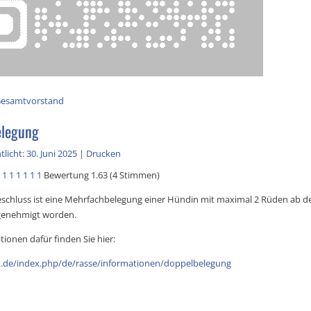
esamtvorstand
elegung
licht: 30. Juni 2025
|
Drucken
1
1
1
1
1
1
Bewertung 1.63 (4 Stimmen)
schluss ist eine Mehrfachbelegung einer Hündin mit maximal 2 Rüden ab d
 genehmigt worden.
tionen dafür finden Sie hier:
k.de/index.php/de/rasse/informationen/doppelbelegung