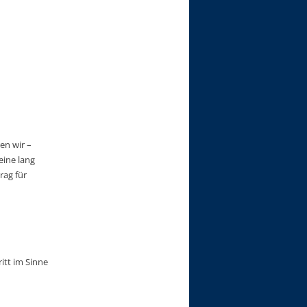
en wir –
eine lang
rag für
itt im Sinne