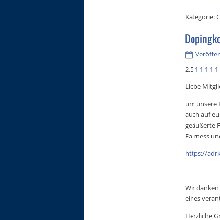
Kategorie:
G
Dopingko
Veröffent
2.5
1
1
1
1
1
Liebe Mitgli
um unsere K
auch auf eu
geäußerte F
Fairness un
https://adr
Wir danken 
eines vera
Herzliche G