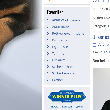
0.5
1
1
1
1
1
Vom 11.08. -
Favoriten
Ab den 18.08
ADRK World Family
Kategorie:
G
ADRK Börse
Rottweilervermittlung
Unser ex
Panorama
Veröffent
Ergebnisse
1.625
1
1
1
1
Termine
Deckakte
Neu beim 
Suche Züchter
Suche Tierärzte
Partner