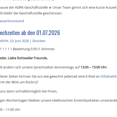
use der ADRK‑Geschäftsstelle ☀️ Unser Team gönnt sich eine kurze Auszeit
26 bleibt die Geschäftsstelle geschlossen.
esamtvorstand
echzeiten ab den 01.07.2026
licht: 23. Juni 2026
|
Drucken
1
1
1
1
1
Bewertung 0.50 (1 Stimme)
eder, Liebe Rottweiler Freunde,
26 ändern sich unsere Sprechzeiten donnerstags auf
13:00 – 15:00 Uhr.
ieser Zeiten können Sie uns wie gewohnt jederzeit eine E-Mail an
info@adrk
mit der Bitte um Rückruf.
uns dann schnellstmöglich bei Ihnen.
gen Wochentagen bleiben unsere telefonischen Erreichbarkeiten unverände
0 – 11:00 Uhr