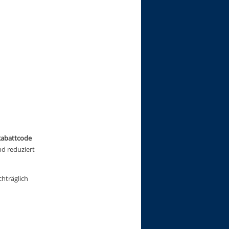
abattcode 
 reduziert 
hträglich