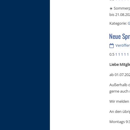
☀️ Sommerpa
bis 21.08.20
Kategorie:
G
Neue Spr
Veröffent
0.5
1
1
1
1
1
Liebe Mitgli
ab 01.07.20
Außerhalb d
gerne auch 
Wir melden 
An den übri
Montags 9:3