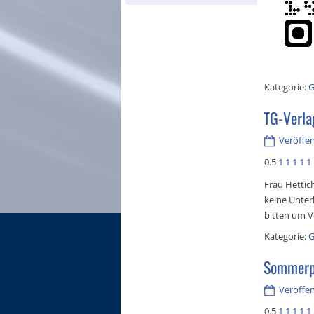
Kategorie:
G
TG-Verl
Veröffent
0.5
1
1
1
1
1
Frau Hettic
keine Unter
bitten um V
Kategorie:
G
Sommerpa
Veröffent
0.5
1
1
1
1
1