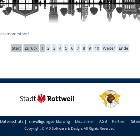
esamtvorstand
Start
Zurück
1
2
3
4
5
6
7
8
9
10
Weiter
Ende
Datenschutz
|
Einwilligungserklärung
|
Disclaimer
|
AGB
|
Partner
|
Site
Copyright ©
MD Software & Design
. All Rights Reserved.