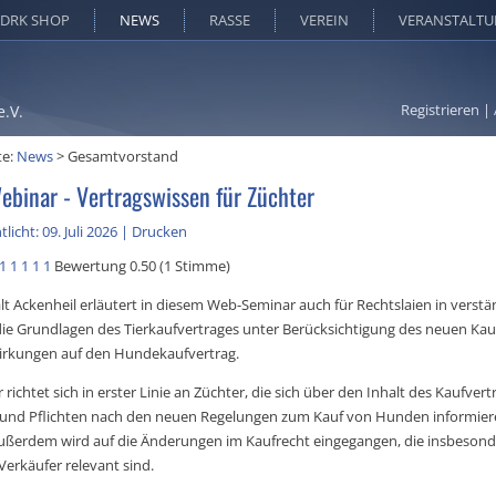
DRK SHOP
NEWS
RASSE
VEREIN
VERANSTALT
Registrieren
|
e.V.
te:
News
>
Gesamtvorstand
ebinar - Vertragswissen für Züchter
licht: 09. Juli 2026
|
Drucken
1
1
1
1
1
Bewertung 0.50 (1 Stimme)
t Ackenheil erläutert in diesem Web-Seminar auch für Rechtslaien in verstän
ie Grundlagen des Tierkaufvertrages unter Berücksichtigung des neuen Kau
irkungen auf den Hundekaufvertrag.
richtet sich in erster Linie an Züchter, die sich über den Inhalt des Kaufver
 und Pflichten nach den neuen Regelungen zum Kauf von Hunden informie
ßerdem wird auf die Änderungen im Kaufrecht eingegangen, die insbesond
Verkäufer relevant sind.