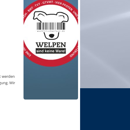
it werden
gung. Wir