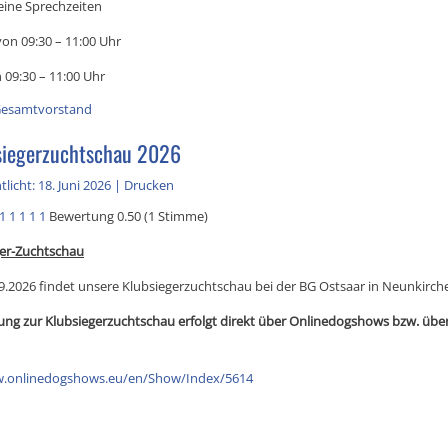
eine Sprechzeiten
on 09:30 – 11:00 Uhr
 09:30 – 11:00 Uhr
esamtvorstand
siegerzuchtschau 2026
licht: 18. Juni 2026
|
Drucken
1
1
1
1
1
Bewertung 0.50 (1 Stimme)
ger-Zuchtschau
9.2026 findet unsere Klubsiegerzuchtschau bei der BG Ostsaar in Neunkirche
ng zur Klubsiegerzuchtschau erfolgt direkt über Onlinedogshows bzw. übe
w.onlinedogshows.eu/en/Show/Index/5614