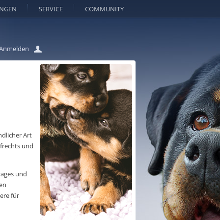
UNGEN
SERVICE
COMMUNITY
Anmelden
dlicher Art
frechts und
trages und
ren
ere für