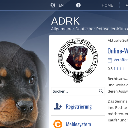
EN
HOME
A
ADRK
Allgemeiner Deutscher Rottweiler-Klub 
Aktuelle Sei
Online-W
Veröffent
0.5
1
1
1
1
1
Rechtsanwal
und Weise d
deren Ausw
Das Seminar 
Registrierung
ihre Rechte
möchten. Au
Käufer und 
Meldesystem