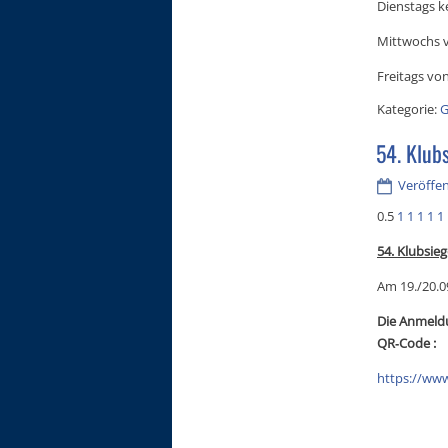
Dienstags k
Mittwochs v
Freitags von
Kategorie:
G
54. Klub
Veröffent
0.5
1
1
1
1
1
54. Klubsie
Am 19./20.0
Die Anmeldu
QR‑Code :
https://ww