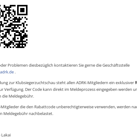
oder Problemen diesbezüglich kontaktieren Sie gerne die Geschäftsstelle
adrk.de
.
dung zur Klubsiegerzuchtschau steht allen ADRK‑Mitgliedern ein exklusiver 
R
zur Verfügung. Der Code kann direkt im Meldeprozess eingegeben werden und
h die Meldegebühr.
Mitglieder die den Rabattcode unberechtigterweise verwenden, werden nac
en Meldegebühr nachbelastet.
 Lakai