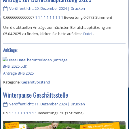
Veröffentlicht: 20. Dezember 2024
|
Drucken
0.66666666666667
1
1
1
1
1
1
1
1
1
1
Bewertung 0.67 (3 Stimmen)
Um die aktuellen Anträge zur nächsten Beiratshauptsitzung am
05.04.2025 zu finden, klicken Sie bitte auf diese
Datei
.
Anhänge:
Anträge BHS 2025
Kategorie:
Gesamtvorstand
Winterpause Geschäftsstelle
Veröffentlicht: 11. Dezember 2024
|
Drucken
0.5
1
1
1
1
1
1
1
1
1
1
Bewertung 0.50 (1 Stimme)