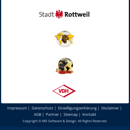
Impressum
|
Datenschutz
|
Einwilligungserklärung
|
Disclaimer
|
AGB
|
Partner
|
Sitemap
|
Kontakt
Copyright ©
MD Software & Design
. All Rights Reserved.