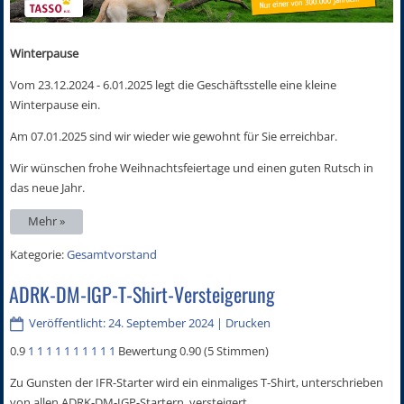
Winterpause
Vom 23.12.2024 - 6.01.2025 legt die Geschäftsstelle eine kleine
Winterpause ein.
Am 07.01.2025 sind wir wieder wie gewohnt für Sie erreichbar.
Wir wünschen frohe Weihnachtsfeiertage und einen guten Rutsch in
das neue Jahr.
Mehr »
Kategorie:
Gesamtvorstand
ADRK-DM-IGP-T-Shirt-Versteigerung
Veröffentlicht: 24. September 2024
|
Drucken
0.9
1
1
1
1
1
1
1
1
1
1
Bewertung 0.90 (5 Stimmen)
Zu Gunsten der IFR-Starter wird ein einmaliges T-Shirt, unterschrieben
von allen ADRK-DM-IGP-Startern, versteigert.