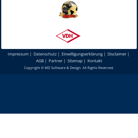
Impressum
|
Datenschutz
|
Einwilligungserklärung
|
Disclaimer
|
AGB
|
Partner
|
Sitemap
|
Kontakt
Copyright ©
MD Software & Design
. All Rights Reserved.
Um unsere Webseite für Sie optimal zu gestalten und fortlaufend
verbessern zu können, verwenden wir Cookies. Durch die weitere
Nutzung unserer Webseiten und Produkte stimmen Sie der Verwendung
von Cookies zu.