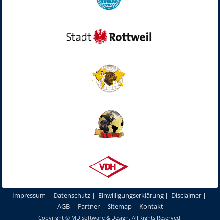
Impressum
|
Datenschutz
|
Einwilligungserklärung
|
Disclaimer
|
AGB
|
Partner
|
Sitemap
|
Kontakt
Copyright ©
MD Software & Design
. All Rights Reserved.