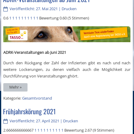
Veröffentlicht: 27. Mai 2021
|
Drucken
0.6
1
1
1
1
1
1
1
1
1
1
Bewertung 0.60 (5 Stimmen)
ADRK-Veranstaltungen ab Juni 2021
Durch den Rückgang der Zahl der Infizierten gibt es nach und nach
weitere Lockerungen, zu denen vielfach auch die Möglichkeit zur
Durchführung von Veranstaltungen ghört.
Mehr »
Kategorie:
Gesamtvorstand
Frühjahrskörung 2021
Veröffentlicht: 27. April 2021
|
Drucken
2.6666666666667
1
1
1
1
1
1
1
1
1
1
Bewertung 2.67 (9 Stimmen)