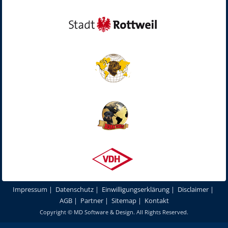
Impressum
|
Datenschutz
|
Einwilligungserklärung
|
Disclaimer
|
AGB
|
Partner
|
Sitemap
|
Kontakt
Copyright ©
MD Software & Design
. All Rights Reserved.