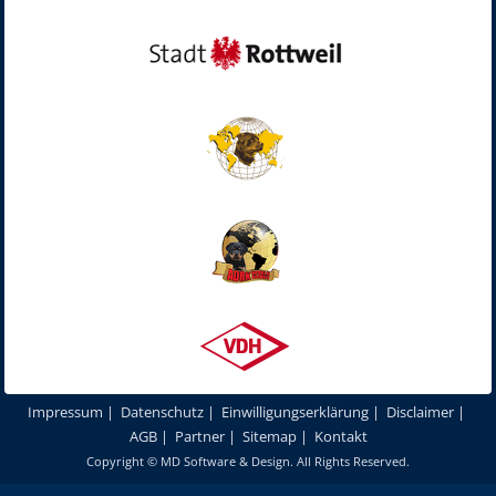
Impressum
|
Datenschutz
|
Einwilligungserklärung
|
Disclaimer
|
AGB
|
Partner
|
Sitemap
|
Kontakt
Copyright ©
MD Software & Design
. All Rights Reserved.