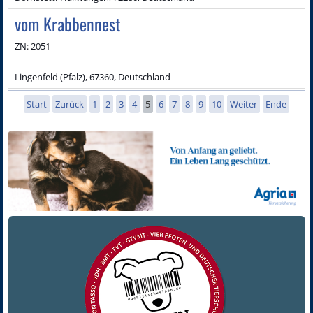
vom Krabbennest
ZN: 2051
Lingenfeld (Pfalz), 67360, Deutschland
Start
Zurück
1
2
3
4
5
6
7
8
9
10
Weiter
Ende