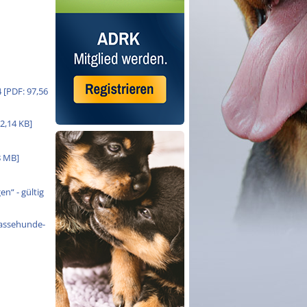
 [PDF: 97,56
2,14 KB]
8 MB]
n“ - gültig
assehunde-