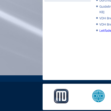
Durchfü
Guideli
KB]
VDH Bre
VDH Bre
Leitfade