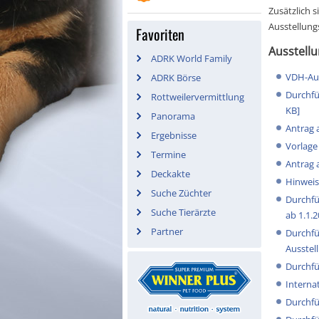
Zusätzlich 
Ausstellung
Favoriten
Ausstell
ADRK World Family
VDH-Aus
ADRK Börse
Durchfü
Rottweilervermittlung
KB]
Panorama
Antrag 
Ergebnisse
Vorlage
Termine
Antrag 
Deckakte
Hinweis
Suche Züchter
Durchfü
Suche Tierärzte
ab 1.1.2
Partner
Durchfü
Ausstell
Durchfü
Interna
Durchfü