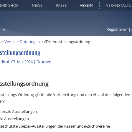
DRK SHOP
NEWS
RASSE
VEREIN
VERANSTALT
Registrieren
|
e.V.
te:
Verein
>
Ordnungen
>
VDH-Ausstellungsordnung
stellungsordnung
tlicht: 07. Mai 2024
|
Drucken
sstellungsordnung
stellungs-Ordnung gilt für die Vorbereitung und den Ablauf der folgenden
en:
tionale Ausstellungen
le Ausstellungen
eschützte Spezial-Ausstellungen der Rassehunde-Zuchtvereine