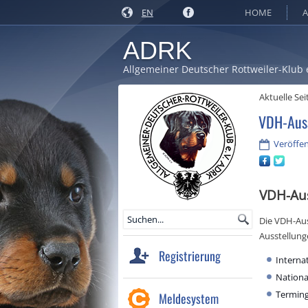
EN
HOME
A
ADRK
Allgemeiner Deutscher Rottweiler-Klub 
Aktuelle Sei
VDH-Aus
Veröffen
VDH-Au
Die VDH-Aus
Ausstellung
Registrierung
Interna
Nationa
Terming
Meldesystem