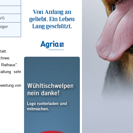
DVG
iger
att.
chnee.
 Rathaus".
altung sehr
ewertung von