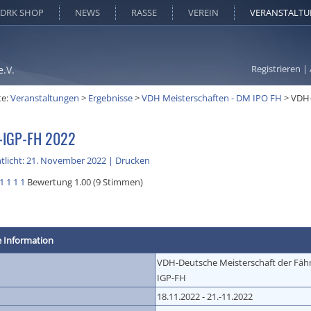
DRK SHOP
NEWS
RASSE
VEREIN
VERANSTALT
Registrieren
|
e.V.
te:
Veranstaltungen
>
Ergebnisse
>
VDH Meisterschaften - DM IPO FH
>
VDH
IGP-FH 2022
tlicht: 21. November 2022
|
Drucken
1
1
1
1
Bewertung 1.00 (9 Stimmen)
e Information
VDH-Deutsche Meisterschaft der Fä
IGP-FH
18.11.2022 - 21.-11.2022