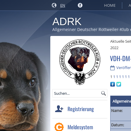
EN
HOME
A
ADRK
Allgemeiner Deutscher Rottweiler-Klub 
Aktuelle Sei
2022
VDH-DM-
Veröffen
1
1
1
1
1
1
1
Allgemein
Registrierung
Name:
Datum:
Meldesystem