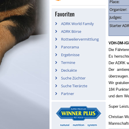
Place:
Organizer:
Favoriten
Judges:
ADRK World Family
Starter ADR
ADRK Börse
Rottweilervermittlung
VDH-DM-IG
Panorama
Die Fährten
Ergebnisse
Es herrschte
Termine
Der ADRK w
Der amtier
Deckakte
überzeugen.
Suche Züchter
Wir gratuli
Suche Tierärzte
184 Punkte
Partner
und dem Wert
Super Leist
Christian Wu
Mannschaft