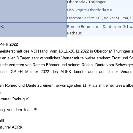
Oberdorla / Thüringen
HSV Vogtei-Oberdorla e.V.
Dietmar Seitlitz, KFT, Volker Sulima, 
K:
Romeo Böhmer mit Dante vom Schwa
Rathaus
P-FH 2022
meisterschaft des VDH fand vom 18.11.-20.11.2022 in Oberdorla/ Thüringen st
 an allen 3 Tagen sehr winterliches Wetter mit teilweise starkem Frost und S
urde vertreten von Romeo Böhmer und seinem Rüden "Dante vom Schwaiger
ende IGP-FH Meister 2022 des ADRK konnte auch auf dieser Veranst
eren Romeo und Dante zu einem hervorragenden 11. Platz mit einer Gesamtb
n
urteil "sehr gut".
ung von dem Team !!!
lff
sführer ADRK