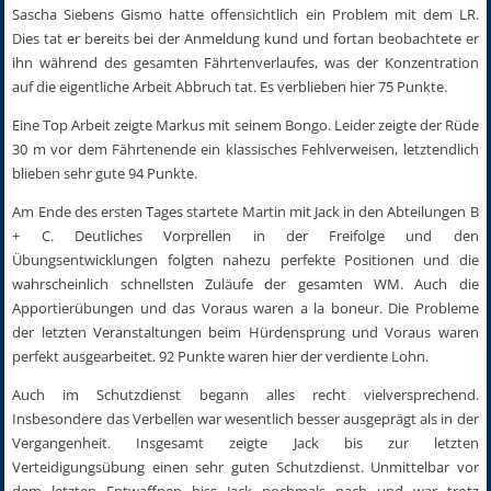
Sascha Siebens Gismo hatte offensichtlich ein Problem mit dem LR.
Dies tat er bereits bei der Anmeldung kund und fortan beobachtete er
ihn während des gesamten Fährtenverlaufes, was der Konzentration
auf die eigentliche Arbeit Abbruch tat. Es verblieben hier 75 Punkte.
Eine Top Arbeit zeigte Markus mit seinem Bongo. Leider zeigte der Rüde
30 m vor dem Fährtenende ein klassisches Fehlverweisen, letztendlich
blieben sehr gute 94 Punkte.
Am Ende des ersten Tages startete Martin mit Jack in den Abteilungen B
+ C. Deutliches Vorprellen in der Freifolge und den
Übungsentwicklungen folgten nahezu perfekte Positionen und die
wahrscheinlich schnellsten Zuläufe der gesamten WM. Auch die
Apportierübungen und das Voraus waren a la boneur. Die Probleme
der letzten Veranstaltungen beim Hürdensprung und Voraus waren
perfekt ausgearbeitet. 92 Punkte waren hier der verdiente Lohn.
Auch im Schutzdienst begann alles recht vielversprechend.
Insbesondere das Verbellen war wesentlich besser ausgeprägt als in der
Vergangenheit. Insgesamt zeigte Jack bis zur letzten
Verteidigungsübung einen sehr guten Schutzdienst. Unmittelbar vor
dem letzten Entwaffnen biss Jack nochmals nach und war trotz