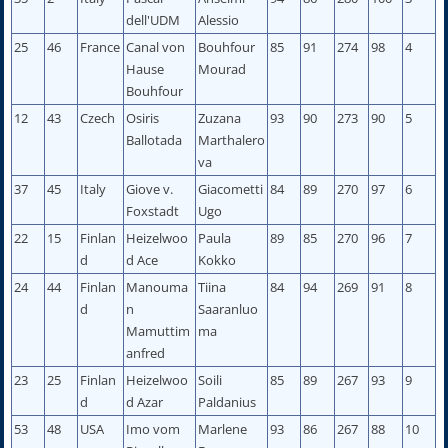
dell'UDM
Alessio
25
46
France
Canal von
Bouhfour
85
91
274
98
4
Hause
Mourad
Bouhfour
12
43
Czech
Osiris
Zuzana
93
90
273
90
5
Ballotada
Marthalero
va
37
45
Italy
Giove v.
Giacometti
84
89
270
97
6
Foxstadt
Ugo
22
15
Finlan
Heizelwoo
Paula
89
85
270
96
7
d
d Ace
Kokko
24
44
Finlan
Manouma
Tiina
84
94
269
91
8
d
n
Saaranluo
Mamuttim
ma
anfred
23
25
Finlan
Heizelwoo
Soili
85
89
267
93
9
d
d Azar
Paldanius
53
48
USA
Imo vom
Marlene
93
86
267
88
10