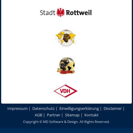
Impressum
|
Datenschutz
|
Einwilligungserklärung
|
Disclaimer
|
AGB
|
Partner
|
Sitemap
|
Kontakt
Copyright ©
MD Software & Design
. All Rights Reserved.