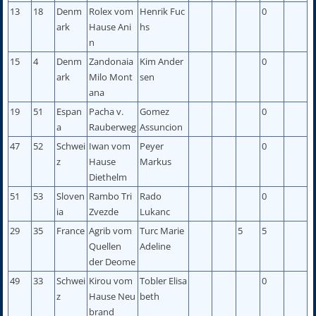
13
18
Denm
Rolex vom
Henrik Fuc
0
ark
Hause Ani
hs
n
15
4
Denm
Zandonaia
Kim Ander
0
ark
Milo Mont
sen
ana
19
51
Espan
Pacha v.
Gomez
0
a
Rauberweg
Assuncion
47
52
Schwei
Iwan vom
Peyer
0
z
Hause
Markus
Diethelm
51
53
Sloven
Rambo Tri
Rado
0
ia
Zvezde
Lukanc
29
35
France
Agrib vom
Turc Marie
5
5
Quellen
Adeline
der Deome
49
33
Schwei
Kirou vom
Tobler Elisa
0
z
Hause Neu
beth
brand