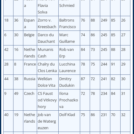
a
Flavia
Schmied
Solva
18
36
Espan
Zorro v.
Baltrons
76
88
249
85
26
a
Kreesbach
Francisco
6
30
Belgie
Darco du
Marc
74
86
245
85
27
Dauchant
Guillame
42
16
Nethe
Munanis
Rob van
84
73
245
88
28
rlands
Cash
Erp
28
8
France
Chalry du
Lucchina
78
75
244
91
29
Clos Lenka
Laurence
44
38
Russia
Welldan
Dmitry
87
72
241
82
30
Dolce Vita
Dudukin
9
49
Czech
CS Faust
Ilona
72
78
234
84
31
od Vitkovy
Prochazko
hory
va
40
19
Nethe
Job van
Dolf Klad
75
86
231
70
32
rlands
de Waterg
euzen