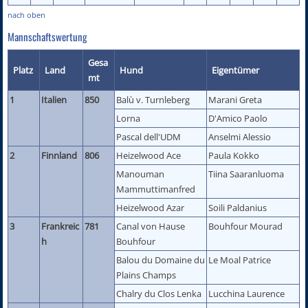
nach oben
Mannschaftswertung
Gesa
Platz
Land
Hund
Eigentümer
mt
1
Italien
850
Balù v. Turnleberg
Marani Greta
Lorna
D'Amico Paolo
Pascal dell'UDM
Anselmi Alessio
2
Finnland
806
Heizelwood Ace
Paula Kokko
Manouman
Tiina Saaranluoma
Mammuttimanfred
Heizelwood Azar
Soili Paldanius
3
Frankreic
781
Canal von Hause
Bouhfour Mourad
h
Bouhfour
Balou du Domaine du
Le Moal Patrice
Plains Champs
Chalry du Clos Lenka
Lucchina Laurence