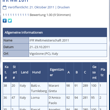
Veröffentlicht: 21. Oktober 2011
|
Drucken
1
1
1
1
1
1
1
1
1
1
1
Bewertung 1.00 (9 Stimmen)
Allgemeine Informationen
Name
IFR Weltmeisterschaft 2011
Datum
21.-23.10.2011
Ort
Vigolzone (PC), Italy
Ka
St
Ge
Eigentüm
Pla
t.
art
Land
Hund
A
B
C
sa
er
tz
#
#
mt
38
20
Italy
Balù v.
Marani
98
91
289
100
1
Turnleberg
Greta
36
47
Italy
Lorna
D'Amico
92
94
281
95
2
Paolo
35
2
Italy
Pascal
Anselmi
94
86
280
100
3