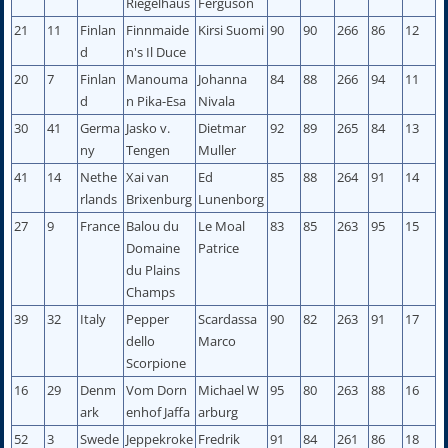
Riegelhaus
Ferguson
21
11
Finlan
Finnmaide
Kirsi Suomi
90
90
266
86
12
d
n's Il Duce
20
7
Finlan
Manouma
Johanna
84
88
266
94
11
d
n Pika-Esa
Nivala
30
41
Germa
Jasko v.
Dietmar
92
89
265
84
13
ny
Tengen
Muller
41
14
Nethe
Xai van
Ed
85
88
264
91
14
rlands
Brixenburg
Lunenborg
27
9
France
Balou du
Le Moal
83
85
263
95
15
Domaine
Patrice
du Plains
Champs
39
32
Italy
Pepper
Scardassa
90
82
263
91
17
dello
Marco
Scorpione
16
29
Denm
Vom Dorn
Michael W
95
80
263
88
16
ark
enhof Jaffa
arburg
52
3
Swede
Jeppekroke
Fredrik
91
84
261
86
18