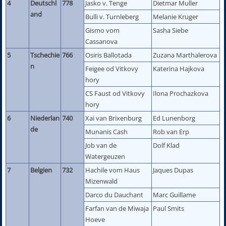
4
Deutschl
778
Jasko v. Tenge
Dietmar Muller
and
Bulli v. Turnleberg
Melanie Kruger
Gismo vom
Sasha Siebe
Cassanova
5
Tschechie
766
Osiris Ballotada
Zuzana Marthalerova
n
Feigee od Vitkovy
Katerina Hajkova
hory
CS Faust od Vitkovy
Ilona Prochazkova
hory
6
Niederlan
740
Xai van Brixenburg
Ed Lunenborg
de
Munanis Cash
Rob van Erp
Job van de
Dolf Klad
Watergeuzen
7
Belgien
732
Hachile vom Haus
Jaques Dupas
Mizenwald
Darco du Dauchant
Marc Guillame
Farfan van de Miwaja
Paul Smits
Hoeve