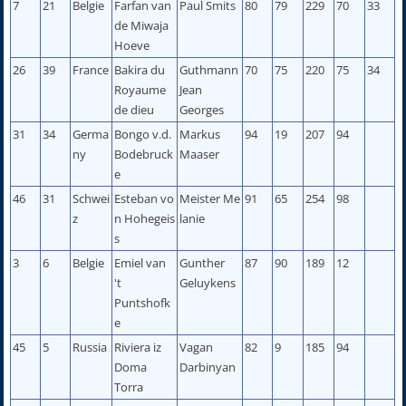
7
21
Belgie
Farfan van
Paul Smits
80
79
229
70
33
de Miwaja
Hoeve
26
39
France
Bakira du
Guthmann
70
75
220
75
34
Royaume
Jean
de dieu
Georges
31
34
Germa
Bongo v.d.
Markus
94
19
207
94
ny
Bodebruck
Maaser
e
46
31
Schwei
Esteban vo
Meister Me
91
65
254
98
z
n Hohegeis
lanie
s
3
6
Belgie
Emiel van
Gunther
87
90
189
12
't
Geluykens
Puntshofk
e
45
5
Russia
Riviera iz
Vagan
82
9
185
94
Doma
Darbinyan
Torra