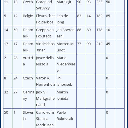
11
13
Czech
Goran od
Marek Jiri
90
93
233
50
Syruvky
5
12
Belgie
Fleur v. het
Leo de
83
14
182
85
Polderbos
Jong
14
50
Denm
Grepp van
Jan Soeren
88
80
178
10
ark
Foxstadt
sen
17
17
Denm
Vindelsbos
Morten M
77
90
212
45
ark
Xner
undt
2
28
Austri
Joyce della
Mario
0
a
Nizzola
Niederwies
er
8
24
Czech
Varon v.
Jiri
0
Herrenholz
Janousek
32
27
Germa
Jack v.
Martin
0
ny
Markgrafle
Jonietz
rland
50
1
Sloven
Carro vom
Pavle
0
ia
Stancia
Bukovsak
Modrusan