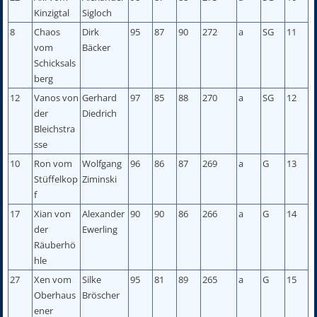
Kinzigtal
Sigloch
8
Chaos
Dirk
95
87
90
272
a
SG
11
vom
Bäcker
Schicksals
berg
12
Vanos von
Gerhard
97
85
88
270
a
SG
12
der
Diedrich
Bleichstra
sse
10
Ron vom
Wolfgang
96
86
87
269
a
G
13
Stüffelkop
Ziminski
f
17
Xian von
Alexander
90
90
86
266
a
G
14
der
Ewerling
Räuberhö
hle
27
Xen vom
Silke
95
81
89
265
a
G
15
Oberhaus
Bröscher
ener