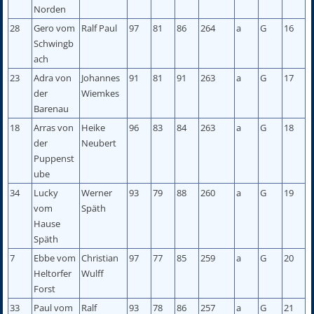
Norden
28
Gero vom
Ralf Paul
97
81
86
264
a
G
16
Schwingb
ach
23
Adra von
Johannes
91
81
91
263
a
G
17
der
Wiemkes
Barenau
18
Arras von
Heike
96
83
84
263
a
G
18
der
Neubert
Puppenst
ube
34
Lucky
Werner
93
79
88
260
a
G
19
vom
Späth
Hause
Späth
7
Ebbe vom
Christian
97
77
85
259
a
G
20
Heltorfer
Wulff
Forst
33
Paul vom
Ralf
93
78
86
257
a
G
21