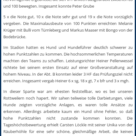
und 100 bewegten. Insgesamt konnte Peter Grube
5 x die Note gut, 10 x die Note sehr gut und 19 x die Note vorzüglich
vergeben. Die Maximalausbeute von 100 Punkten erreichten Melanie
Krüger mit Bulli vom Türnleberg und Markus Maaser mit Bongo von der
Bodebrücke.
Im Stadion hatten es Hund und Hundeführer deutlich schwerer zu
hohen Punktzahlen zu kommen. Die hochsommerlichen Temperaturen
machten den Teams zu schaffen. Leistungsrichter Heiner Pellenwessel
richtete bei seinem ersten Einsatz auf einer Großveranstaltung auf
hohem Niveau. In der Abt. B konnten leider 3 HF das Prüfungsziel nicht
erreichen. Insgesamt vergab Heiner 6 x sg, 18 x gt, 7 x bfr und 3 x mgh.
In dieser Sparte war am ehesten feststellbar, wo es bei unseren
Rottweilern noch hapert. Wir sahen teilweise tolle Darbietungen, viele
Hunde zeigten vorzügliche Anlagen, es waren tolle Ansätze zu
erkennen. Allerdings arbeitete kaum ein Hund ohne Fehler, so daß
hohe Punktzahlen nicht zustande kommen konnten. Die
Tageshöchstbewertung erhielt Carsten Löckle mit seiner Unika von der
Räuberhöhle für eine sehr schöne, gleichmäßige Arbeit, die keinen