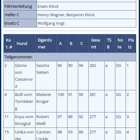
Fährtenleitung
Erwin Klöck
Helfer C
Henry Wagner, Benjamin Klöck
Ersatz C
Wolfgang Vogt
Ka
Eigentü
Gesa
TS
No
Pla
Hund
A
B
C
t. #
mer
mt
B
te
tz
Teilgenommen
2
Gismo
Sascha
96
90
96
282
a
SG
1
von
Sieben
Cassanov
a
4
Bulli vom
Melanie
100
91
90
281
a
SG
2
Türnleber
Krüger
g
11
Enya vom
Robert
97
88
92
277
a
SG
3
Kinzigtal
Weiß
15
Unika von
Carsten
98
93
86
277
a
SG
4
der
Löckle