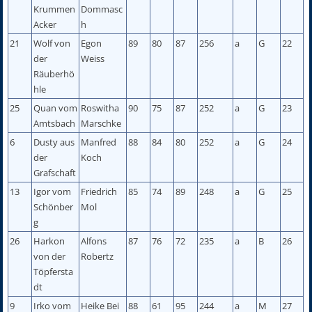
Krummen
Dommasc
Acker
h
21
Wolf von
Egon
89
80
87
256
a
G
22
der
Weiss
Räuberhö
hle
25
Quan vom
Roswitha
90
75
87
252
a
G
23
Amtsbach
Marschke
6
Dusty aus
Manfred
88
84
80
252
a
G
24
der
Koch
Grafschaft
13
Igor vom
Friedrich
85
74
89
248
a
G
25
Schönber
Mol
g
26
Harkon
Alfons
87
76
72
235
a
B
26
von der
Robertz
Töpfersta
dt
9
Irko vom
Heike Bei
88
61
95
244
a
M
27