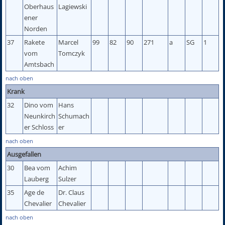
Oberhaus
Lagiewski
ener
Norden
37
Rakete
Marcel
99
82
90
271
a
SG
1
vom
Tomczyk
Amtsbach
nach oben
Krank
32
Dino vom
Hans
Neunkirch
Schumach
er Schloss
er
nach oben
Ausgefallen
30
Bea vom
Achim
Lauberg
Sulzer
35
Age de
Dr. Claus
Chevalier
Chevalier
nach oben