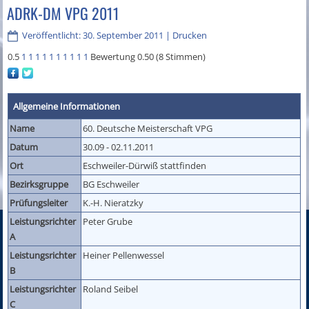
ADRK-DM VPG 2011
Veröffentlicht: 30. September 2011
|
Drucken
0.5
1
1
1
1
1
1
1
1
1
1
Bewertung 0.50 (8 Stimmen)
Allgemeine Informationen
Name
60. Deutsche Meisterschaft VPG
Datum
30.09 - 02.11.2011
Ort
Eschweiler-Dürwiß stattfinden
Bezirksgruppe
BG Eschweiler
Prüfungsleiter
K.-H. Nieratzky
Leistungsrichter
Peter Grube
A
Leistungsrichter
Heiner Pellenwessel
B
Leistungsrichter
Roland Seibel
C