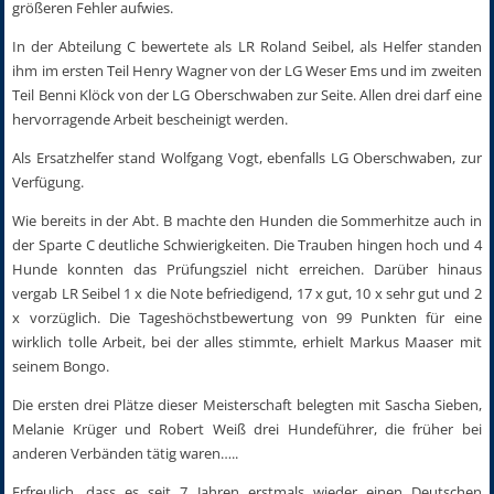
größeren Fehler aufwies.
In der Abteilung C bewertete als LR Roland Seibel, als Helfer standen
ihm im ersten Teil Henry Wagner von der LG Weser Ems und im zweiten
Teil Benni Klöck von der LG Oberschwaben zur Seite. Allen drei darf eine
hervorragende Arbeit bescheinigt werden.
Als Ersatzhelfer stand Wolfgang Vogt, ebenfalls LG Oberschwaben, zur
Verfügung.
Wie bereits in der Abt. B machte den Hunden die Sommerhitze auch in
der Sparte C deutliche Schwierigkeiten. Die Trauben hingen hoch und 4
Hunde konnten das Prüfungsziel nicht erreichen. Darüber hinaus
vergab LR Seibel 1 x die Note befriedigend, 17 x gut, 10 x sehr gut und 2
x vorzüglich. Die Tageshöchstbewertung von 99 Punkten für eine
wirklich tolle Arbeit, bei der alles stimmte, erhielt Markus Maaser mit
seinem Bongo.
Die ersten drei Plätze dieser Meisterschaft belegten mit Sascha Sieben,
Melanie Krüger und Robert Weiß drei Hundeführer, die früher bei
anderen Verbänden tätig waren…..
Erfreulich, dass es seit 7 Jahren erstmals wieder einen Deutschen