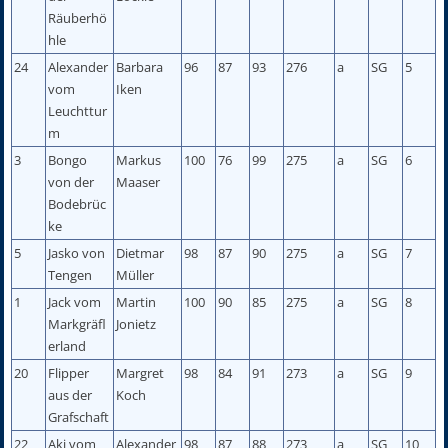
Räuberhö
hle
24
Alexander
Barbara
96
87
93
276
a
SG
5
vom
Iken
Leuchttur
m
3
Bongo
Markus
100
76
99
275
a
SG
6
von der
Maaser
Bodebrüc
ke
5
Jasko von
Dietmar
98
87
90
275
a
SG
7
Tengen
Müller
1
Jack vom
Martin
100
90
85
275
a
SG
8
Markgräfl
Jonietz
erland
20
Flipper
Margret
98
84
91
273
a
SG
9
aus der
Koch
Grafschaft
22
Aki vom
Alexander
98
87
88
273
a
SG
10