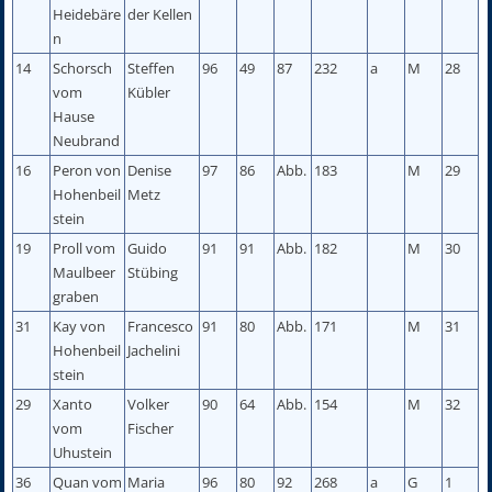
Heidebäre
der Kellen
n
14
Schorsch
Steffen
96
49
87
232
a
M
28
vom
Kübler
Hause
Neubrand
16
Peron von
Denise
97
86
Abb.
183
M
29
Hohenbeil
Metz
stein
19
Proll vom
Guido
91
91
Abb.
182
M
30
Maulbeer
Stübing
graben
31
Kay von
Francesco
91
80
Abb.
171
M
31
Hohenbeil
Jachelini
stein
29
Xanto
Volker
90
64
Abb.
154
M
32
vom
Fischer
Uhustein
36
Quan vom
Maria
96
80
92
268
a
G
1