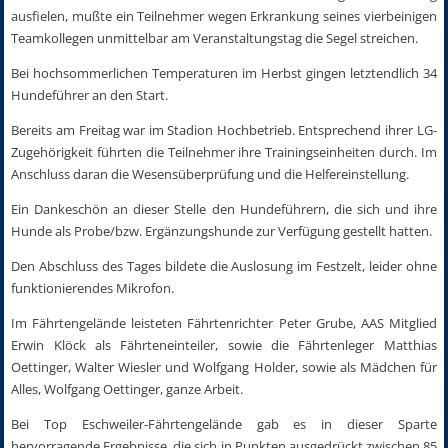
ausfielen, mußte ein Teilnehmer wegen Erkrankung seines vierbeinigen
Teamkollegen unmittelbar am Veranstaltungstag die Segel streichen.
Bei hochsommerlichen Temperaturen im Herbst gingen letztendlich 34
Hundeführer an den Start.
Bereits am Freitag war im Stadion Hochbetrieb. Entsprechend ihrer LG-
Zugehörigkeit führten die Teilnehmer ihre Trainingseinheiten durch. Im
Anschluss daran die Wesensüberprüfung und die Helfereinstellung.
Ein Dankeschön an dieser Stelle den Hundeführern, die sich und ihre
Hunde als Probe/bzw. Ergänzungshunde zur Verfügung gestellt hatten.
Den Abschluss des Tages bildete die Auslosung im Festzelt, leider ohne
funktionierendes Mikrofon.
Im Fährtengelände leisteten Fährtenrichter Peter Grube, AAS Mitglied
Erwin Klöck als Fährteneinteiler, sowie die Fährtenleger Matthias
Oettinger, Walter Wiesler und Wolfgang Holder, sowie als Mädchen für
Alles, Wolfgang Oettinger, ganze Arbeit.
Bei Top Eschweiler-Fährtengelände gab es in dieser Sparte
hervorragende Ergebnisse, die sich in Punkten ausgedrückt zwischen 85