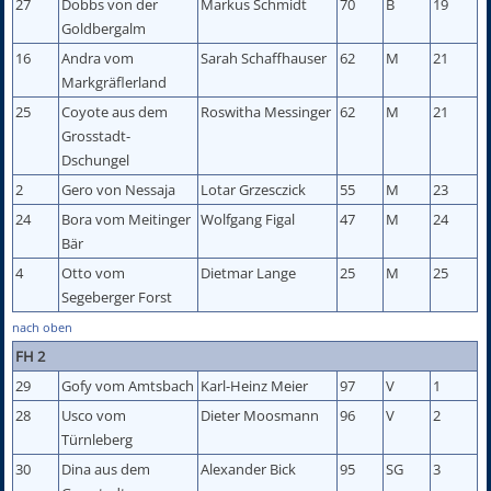
27
Dobbs von der
Markus Schmidt
70
B
19
Goldbergalm
16
Andra vom
Sarah Schaffhauser
62
M
21
Markgräflerland
25
Coyote aus dem
Roswitha Messinger
62
M
21
Grosstadt-
Dschungel
2
Gero von Nessaja
Lotar Grzesczick
55
M
23
24
Bora vom Meitinger
Wolfgang Figal
47
M
24
Bär
4
Otto vom
Dietmar Lange
25
M
25
Segeberger Forst
nach oben
FH 2
29
Gofy vom Amtsbach
Karl-Heinz Meier
97
V
1
28
Usco vom
Dieter Moosmann
96
V
2
Türnleberg
30
Dina aus dem
Alexander Bick
95
SG
3