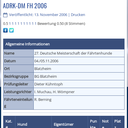
ADRK-DM FH 2006
Veröffentlicht: 13. November 2006
|
Drucken
0.5
1
1
1
1
1
1
1
1
1
1
Bewertung 0.50 (8 Stimmen)
Allgemeine Informationen
Name
27. Deutsche Meisterschaft der Fährtenhunde
Datum
04./05.11.2006
Ort
Blatzheim
Bezirksgruppe
BG Blatzheim
Prüfungsleiter
Dieter Kühntoph
Leistungsrichter
I. Muchau, H. Wömpner
Fährteneinteilun
R. Berning
g
Kat.
Pun
Not
Plat
Hund
Eigentümer
#
kte
e
z