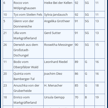
6
Rocco von
Heike Bei der Kellen
92
SG
11
Wölpinghausen
10
Tys vom Steilen Fels
Sylvia Jandausch
92
SG
11
5
Glenn von der
Angelika Grotheer
91
SG
13
Donnereiche
21
Ulla vom
Gerd Sutter
91
SG
13
Markgräflerland
26
Derwish aus dem
Roswitha Messinger
90
SG
15
Großstadt-
Dschungel
11
Bodo vom
Leonhard Riedel
89
G
16
Oberpfälzer Wald
20
Quinta vom
Joachim Diez
86
G
16
Bamberger-Tal
23
Anuschka von der
H. Menacher
85
G
18
Gruberheide
18
Enrico vom
Ursula Gempp
70
B
19
Markgräflerland