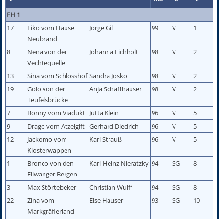
FH 1
17
Eiko vom Hause
Jorge Gil
99
V
1
Neubrand
8
Nena von der
Johanna Eichholt
98
V
2
Vechtequelle
13
Sina vom Schlosshof
Sandra Josko
98
V
2
19
Golo von der
Anja Schaffhauser
98
V
2
Teufelsbrücke
7
Bonny vom Viadukt
Jutta Klein
96
V
5
9
Drago vom Atzelgift
Gerhard Diedrich
96
V
5
12
Jackomo vom
Karl Strauß
96
V
5
Klosterwappen
1
Bronco von den
Karl-Heinz Nieratzky
94
SG
8
Ellwanger Bergen
3
Max Störtebeker
Christian Wulff
94
SG
8
22
Zina vom
Else Hauser
93
SG
10
Markgräflerland