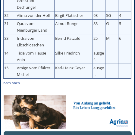
Grosstadt-
Dschungel
32
Alima von der Holl
Birgit Pfatischer
93
SG
4
31
Qara vom
Almut Runge
83
G
5
Nienburger Land
33
Indra vom
Bernd Pätzold
25
M
6
Elbschlösschen
14
Ticia vom Hause
Silke Friedrich
ausge
Anin
f.
15
Amigo vom Pfälzer
Karl-Heinz Geyer
ausge
Michel
f.
nach oben