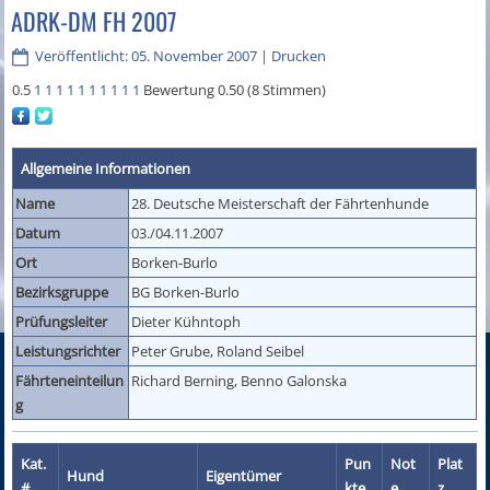
ADRK-DM FH 2007
Veröffentlicht: 05. November 2007
|
Drucken
0.5
1
1
1
1
1
1
1
1
1
1
Bewertung 0.50 (8 Stimmen)
Allgemeine Informationen
Name
28. Deutsche Meisterschaft der Fährtenhunde
Datum
03./04.11.2007
Ort
Borken-Burlo
Bezirksgruppe
BG Borken-Burlo
Prüfungsleiter
Dieter Kühntoph
Leistungsrichter
Peter Grube, Roland Seibel
Fährteneinteilun
Richard Berning, Benno Galonska
g
Kat.
Pun
Not
Plat
Hund
Eigentümer
#
kte
e
z