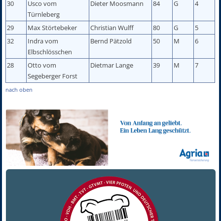
30
Usco vom
Dieter Moosmann
84
G
4
Türnleberg
29
Max Störtebeker
Christian Wulff
80
G
5
32
Indra vom
Bernd Pätzold
50
M
6
Elbschlösschen
28
Otto vom
Dietmar Lange
39
M
7
Segeberger Forst
nach oben