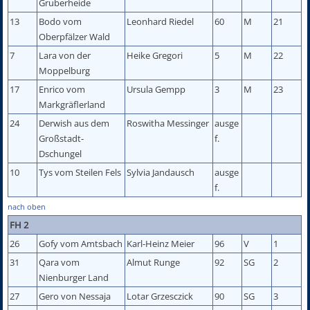
Gruberheide
13
Bodo vom
Leonhard Riedel
60
M
21
Oberpfälzer Wald
7
Lara von der
Heike Gregori
5
M
22
Moppelburg
17
Enrico vom
Ursula Gempp
3
M
23
Markgräflerland
24
Derwish aus dem
Roswitha Messinger
ausge
Großstadt-
f.
Dschungel
10
Tys vom Steilen Fels
Sylvia Jandausch
ausge
f.
nach oben
FH 2
26
Gofy vom Amtsbach
Karl-Heinz Meier
96
V
1
31
Qara vom
Almut Runge
92
SG
2
Nienburger Land
27
Gero von Nessaja
Lotar Grzesczick
90
SG
3