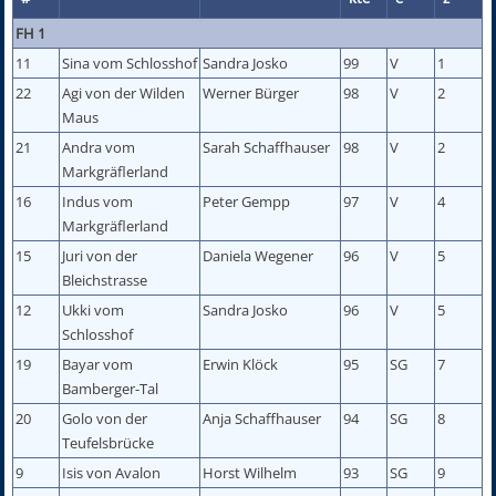
FH 1
11
Sina vom Schlosshof
Sandra Josko
99
V
1
22
Agi von der Wilden
Werner Bürger
98
V
2
Maus
21
Andra vom
Sarah Schaffhauser
98
V
2
Markgräflerland
16
Indus vom
Peter Gempp
97
V
4
Markgräflerland
15
Juri von der
Daniela Wegener
96
V
5
Bleichstrasse
12
Ukki vom
Sandra Josko
96
V
5
Schlosshof
19
Bayar vom
Erwin Klöck
95
SG
7
Bamberger-Tal
20
Golo von der
Anja Schaffhauser
94
SG
8
Teufelsbrücke
9
Isis von Avalon
Horst Wilhelm
93
SG
9