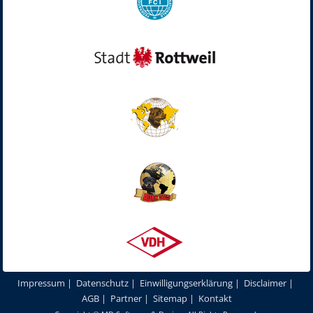
Impressum
|
Datenschutz
|
Einwilligungserklärung
|
Disclaimer
|
AGB
|
Partner
|
Sitemap
|
Kontakt