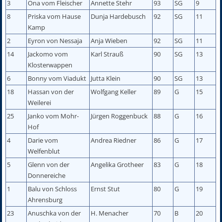
3
Ona vom Fleischer
Annette Stehr
93
SG
9
8
Priska vom Hause
Dunja Hardebusch
92
SG
11
Kamp
2
Eyron von Nessaja
Anja Wieben
92
SG
11
14
Jackomo vom
Karl Strauß
90
SG
13
Klosterwappen
6
Bonny vom Viadukt
Jutta Klein
90
SG
13
18
Hassan von der
Wolfgang Keller
89
G
15
Weilerei
25
Janko vom Mohr-
Jürgen Roggenbuck
88
G
16
Hof
4
Darie vom
Andrea Riedner
86
G
17
Welfenblut
5
Glenn von der
Angelika Grotheer
83
G
18
Donnereiche
1
Balu von Schloss
Ernst Stut
80
G
19
Ahrensburg
23
Anuschka von der
H. Menacher
70
B
20