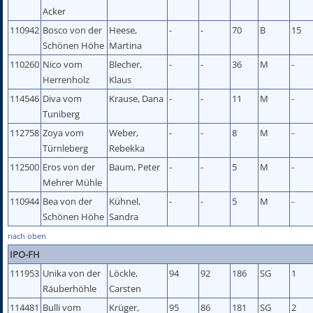
Acker
110942
Bosco von der
Heese,
-
-
70
B
15
Schönen Höhe
Martina
110260
Nico vom
Blecher,
-
-
36
M
-
Herrenholz
Klaus
114546
Diva vom
Krause, Dana
-
-
11
M
-
Tuniberg
112758
Zoya vom
Weber,
-
-
8
M
-
Türnleberg
Rebekka
112500
Eros von der
Baum, Peter
-
-
5
M
-
Mehrer Mühle
110944
Bea von der
Kühnel,
-
-
5
M
-
Schönen Höhe
Sandra
nach oben
IPO-FH
111953
Unika von der
Löckle,
94
92
186
SG
1
Räuberhöhle
Carsten
114481
Bulli vom
Krüger,
95
86
181
SG
2