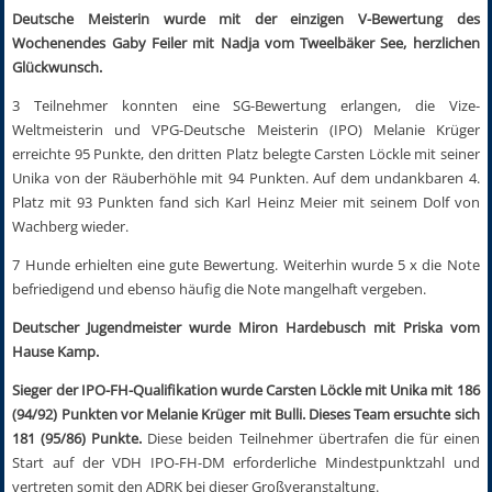
Deutsche Meisterin wurde mit der einzigen V-Bewertung des
Wochenendes Gaby Feiler mit Nadja vom Tweelbäker See, herzlichen
Glückwunsch.
3 Teilnehmer konnten eine SG-Bewertung erlangen, die Vize-
Weltmeisterin und VPG-Deutsche Meisterin (IPO) Melanie Krüger
erreichte 95 Punkte, den dritten Platz belegte Carsten Löckle mit seiner
Unika von der Räuberhöhle mit 94 Punkten. Auf dem undankbaren 4.
Platz mit 93 Punkten fand sich Karl Heinz Meier mit seinem Dolf von
Wachberg wieder.
7 Hunde erhielten eine gute Bewertung. Weiterhin wurde 5 x die Note
befriedigend und ebenso häufig die Note mangelhaft vergeben.
Deutscher Jugendmeister wurde Miron Hardebusch mit Priska vom
Hause Kamp.
Sieger der IPO-FH-Qualifikation wurde Carsten Löckle mit Unika mit 186
(94/92) Punkten vor Melanie Krüger mit Bulli. Dieses Team ersuchte sich
181 (95/86) Punkte.
Diese beiden Teilnehmer übertrafen die für einen
Start auf der VDH IPO-FH-DM erforderliche Mindestpunktzahl und
vertreten somit den ADRK bei dieser Großveranstaltung.