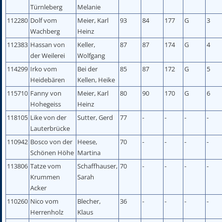
Türnleberg
Melanie
112280
Dolf vom
Meier, Karl
93
84
177
G
3
Wachberg
Heinz
112383
Hassan von
Keller,
87
87
174
G
4
der Weilerei
Wolfgang
114299
Irko vom
Bei der
85
87
172
G
5
Heidebären
Kellen, Heike
115710
Fanny von
Meier, Karl
80
90
170
G
6
Hohegeiss
Heinz
118105
Like von der
Sutter, Gerd
77
-
-
-
-
Lauterbrücke
110942
Bosco von der
Heese,
70
-
-
-
-
Schönen Höhe
Martina
113806
Tatze vom
Schaffhauser,
70
-
-
-
-
Krummen
Sarah
Acker
110260
Nico vom
Blecher,
36
-
-
-
-
Herrenholz
Klaus