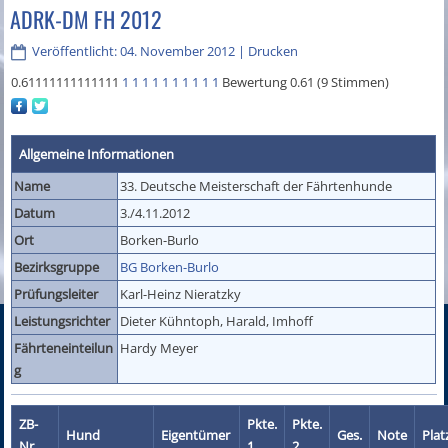
ADRK-DM FH 2012
Veröffentlicht: 04. November 2012
|
Drucken
0.61111111111111
1
1
1
1
1
1
1
1
1
1
Bewertung 0.61 (9 Stimmen)
Allgemeine Informationen
Name
33. Deutsche Meisterschaft der Fährtenhunde
Datum
3./4.11.2012
Ort
Borken-Burlo
Bezirksgruppe
BG Borken-Burlo
Prüfungsleiter
Karl-Heinz Nieratzky
Leistungsrichter
Dieter Kühntoph, Harald, Imhoff
Fährteneinteilun
Hardy Meyer
g
ZB-
Pkte.
Pkte.
Hund
Eigentümer
Ges.
Note
Plat
Nr.
1
2