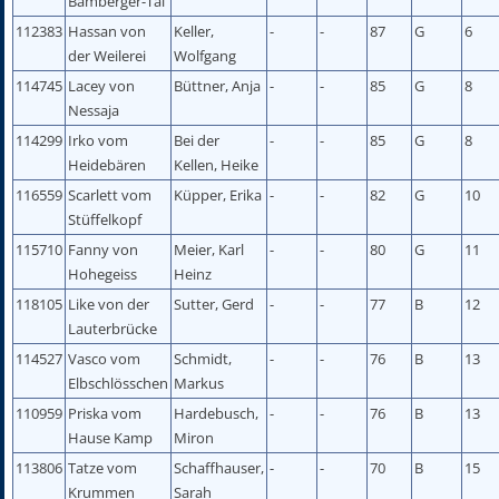
Bamberger-Tal
112383
Hassan von
Keller,
-
-
87
G
6
der Weilerei
Wolfgang
114745
Lacey von
Büttner, Anja
-
-
85
G
8
Nessaja
114299
Irko vom
Bei der
-
-
85
G
8
Heidebären
Kellen, Heike
116559
Scarlett vom
Küpper, Erika
-
-
82
G
10
Stüffelkopf
115710
Fanny von
Meier, Karl
-
-
80
G
11
Hohegeiss
Heinz
118105
Like von der
Sutter, Gerd
-
-
77
B
12
Lauterbrücke
114527
Vasco vom
Schmidt,
-
-
76
B
13
Elbschlösschen
Markus
110959
Priska vom
Hardebusch,
-
-
76
B
13
Hause Kamp
Miron
113806
Tatze vom
Schaffhauser,
-
-
70
B
15
Krummen
Sarah