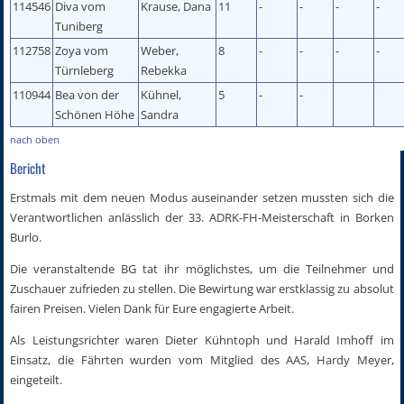
114546
Diva vom
Krause, Dana
11
-
-
-
-
Tuniberg
112758
Zoya vom
Weber,
8
-
-
-
-
Türnleberg
Rebekka
110944
Bea von der
Kühnel,
5
-
-
Schönen Höhe
Sandra
nach oben
Bericht
Erstmals mit dem neuen Modus auseinander setzen mussten sich die
Verantwortlichen anlässlich der 33. ADRK-FH-Meisterschaft in Borken
Burlo.
Die veranstaltende BG tat ihr möglichstes, um die Teilnehmer und
Zuschauer zufrieden zu stellen. Die Bewirtung war erstklassig zu absolut
fairen Preisen. Vielen Dank für Eure engagierte Arbeit.
Als Leistungsrichter waren Dieter Kühntoph und Harald Imhoff im
Einsatz, die Fährten wurden vom Mitglied des AAS, Hardy Meyer,
eingeteilt.