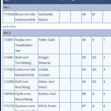
FH 1
117634
Bruce von der
Gottwald,
-
-
40
M
-
Schlossmühle
Marco
nach oben
FH 2
110891
Nadja vom
Feiler, Gabi
-
-
96
V
1
Tweelbäker-
See
114481
Bulli vom
Krüger,
-
-
95
SG
2
Türnleberg
Melanie
111953
Unika von der
Löckle,
-
-
94
SG
3
Räuberhöhle
Carsten
112280
Dolf vom
Meier, Karl
-
-
93
SG
4
Wachberg
Heinz
108954
Clyde vom
Ezelius, Kati
-
-
88
G
5
Reuschberg
113170
Quesera vom
Klöck, Erwin
-
-
87
G
6