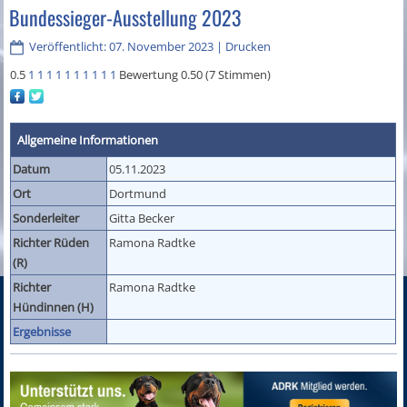
Bundessieger-Ausstellung 2023
Veröffentlicht: 07. November 2023
|
Drucken
0.5
1
1
1
1
1
1
1
1
1
1
Bewertung 0.50 (7 Stimmen)
Allgemeine Informationen
Datum
05.11.2023
Ort
Dortmund
Sonderleiter
Gitta Becker
Richter Rüden
Ramona Radtke
(R)
Richter
Ramona Radtke
Hündinnen (H)
Ergebnisse