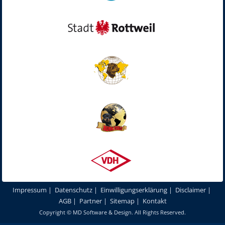
Impressum
|
Datenschutz
|
Einwilligungserklärung
|
Disclaimer
|
AGB
|
Partner
|
Sitemap
|
Kontakt
Copyright ©
MD Software & Design
. All Rights Reserved.