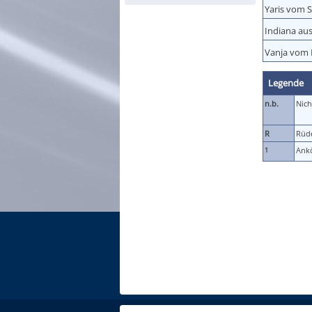
Yaris vom 
Indiana aus
Vanja vom
Legende
n.b.
Nich
R
Rüd
Ank
1