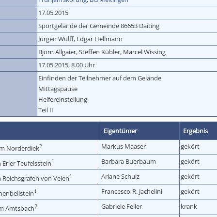
17.05.2015
Sportgelände der Gemeinde 86653 Daiting
Jürgen Wulff, Edgar Hellmann
Björn Allgaier, Steffen Kübler, Marcel Wissing
17.05.2015, 8.00 Uhr
Einfinden der Teilnehmer auf dem Gelände
Mittagspause
Helfereinstellung
Teil II
Eigentümer
Ergebnis
Markus Maaser
gekört
2
m Norderdiek
Barbara Buerbaum
gekört
1
Erler Teufelsstein
Ariane Schulz
gekört
1
 Reichsgrafen von Velen
Francesco-R. Jachelini
gekört
1
henbeilstein
Gabriele Feiler
krank
2
m Amtsbach