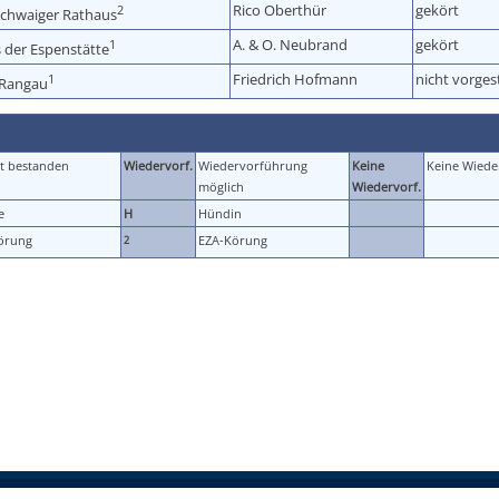
Rico Oberthür
gekört
2
Schwaiger Rathaus
A. & O. Neubrand
gekört
1
 der Espenstätte
Friedrich Hofmann
nicht vorgest
1
 Rangau
t bestanden
Wiedervorf.
Wiedervorführung
Keine
Keine Wiede
möglich
Wiedervorf.
e
H
Hündin
örung
EZA-Körung
2