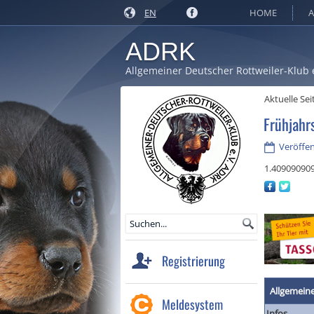
EN
HOME
A
ADRK
Allgemeiner Deutscher Rottweiler-Klub 
Aktuelle Sei
Frühjahr
Veröffen
1.40909090
Registrierung
Allgemein
Meldesystem
Infos