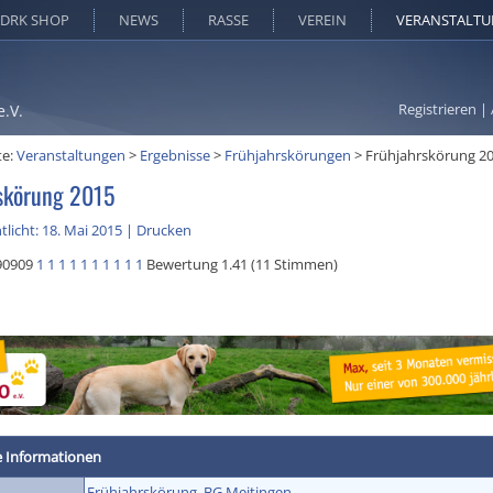
DRK SHOP
NEWS
RASSE
VEREIN
VERANSTALT
Registrieren
|
e.V.
te:
Veranstaltungen
>
Ergebnisse
>
Frühjahrskörungen
>
Frühjahrskörung 2
skörung 2015
tlicht: 18. Mai 2015
|
Drucken
90909
1
1
1
1
1
1
1
1
1
1
Bewertung 1.41 (11 Stimmen)
e Informationen
Frühjahrskörung
,
BG Meitingen