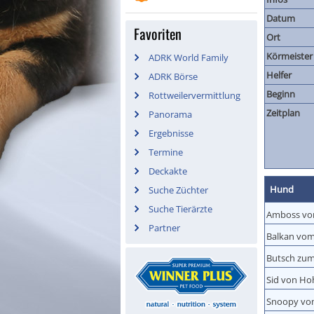
Datum
Favoriten
Ort
Körmeister
ADRK World Family
Helfer
ADRK Börse
Beginn
Rottweilervermittlung
Zeitplan
Panorama
Ergebnisse
Termine
Deckakte
Hund
Suche Züchter
Suche Tierärzte
Amboss vo
Partner
Balkan vom 
Butsch zum
Sid von Ho
Snoopy vo