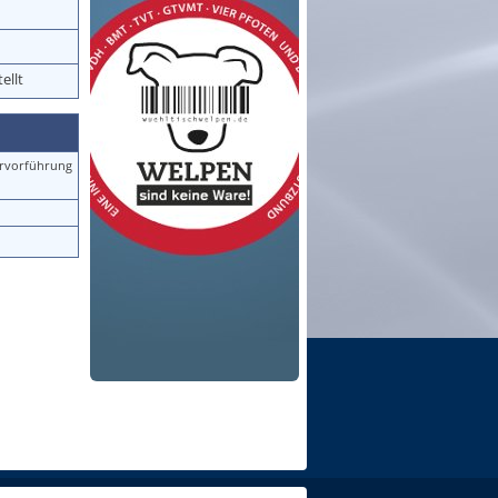
ellt
rvorführung