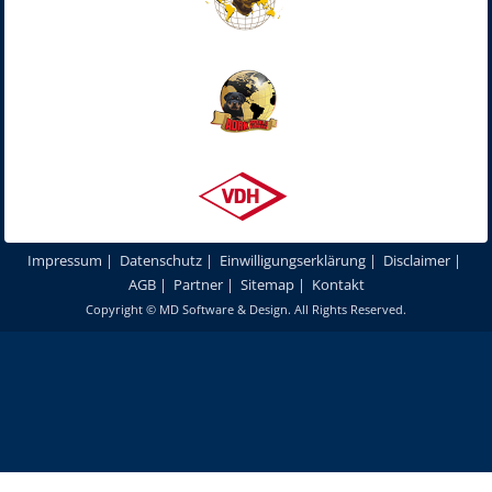
Impressum
|
Datenschutz
|
Einwilligungserklärung
|
Disclaimer
|
AGB
|
Partner
|
Sitemap
|
Kontakt
Copyright ©
MD Software & Design
. All Rights Reserved.
Um unsere Webseite für Sie optimal zu gestalten und fortlaufend