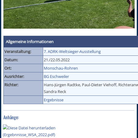
Allgemeine Informationen
Veranstaltung:
7. ADRK-Weltsieger-Ausstellung
Datum:
21./22.05.2022
Ort:
Monschau-Rohren
Ausrichter:
BG Eschweiler
Richter:
Hans-Jürgen Radtke, Paul-Dieter Viehoff, Richteran
Sandra Reck
Ergebnisse
Anhänge: