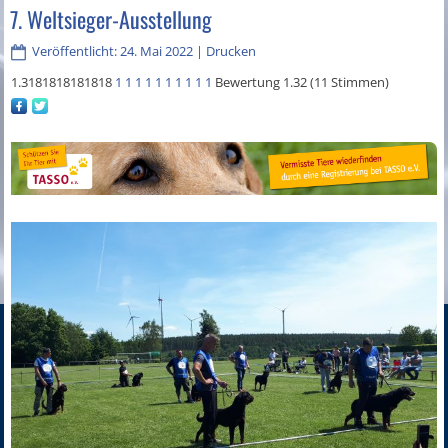
7. Weltsieger-Ausstellung
Veröffentlicht: 24. Mai 2022
|
Drucken
1.3181818181818
1
1
1
1
1
1
1
1
1
1
Bewertung 1.32 (11 Stimmen)