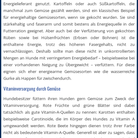
Energielieferant genutzt. Kartoffeln oder auch Süßkartoffeln, die
manchmal zum Gemüse gezählt werden, sind ein klassisches Beispiel
für energiehaltige Gemüsesorten, wenn sie gekocht wurden. Sie sind
stärkehaltig und faserarm und somit bestens als Energiequelle in der
Futterration geeignet. Aber auch bei der Verfütterung von gekochten
Rüben sowie bei Hülsenfrüchten (Erbsen oder Bohnen) ist die
enthaltene Energie, trotz des höheren Fasergehalts, nicht zu
vernachlässigen. Deshalb sollte man diese nicht in unkontrollierten
Mengen an Hunde mit verringertem Energiebedarf – beispielsweise bei
einer vorhandenen Neigung zu Übergewicht – verfüttern. Für diese
eignen sich eher energiearme Gemüsesorten wie die wasserreiche
Gurke als Happen für zwischendurch.
Vitaminversorgung durch Gemüse
Hundebesitzer füttern ihren Hunden gern Gemüse zum Zweck der
Vitaminversorgung. Rote Früchte und grüne Blätter sind dabei
tatsächlich als gute Vitamin-A-Quellen zu nennen: Karotten enthalten
beispielsweise Carotinoide, die im Körper des Hundes zu Vitamin A
umgewandelt werden. Rote Beete hingegen dienen trotz ihrer Farbe
nicht als bedeutende Vitamin-A-Quelle. Generell ist aber zu sagen, dass