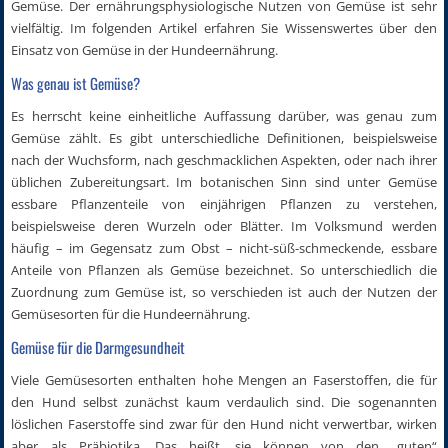
Gemüse. Der ernährungsphysiologische Nutzen von Gemüse ist sehr
vielfältig. Im folgenden Artikel erfahren Sie Wissenswertes über den
Einsatz von Gemüse in der Hundeernährung.
Was genau ist Gemüse?
Es herrscht keine einheitliche Auffassung darüber, was genau zum
Gemüse zählt. Es gibt unterschiedliche Definitionen, beispielsweise
nach der Wuchsform, nach geschmacklichen Aspekten, oder nach ihrer
üblichen Zubereitungsart. Im botanischen Sinn sind unter Gemüse
essbare Pflanzenteile von einjährigen Pflanzen zu verstehen,
beispielsweise deren Wurzeln oder Blätter. Im Volksmund werden
häufig – im Gegensatz zum Obst – nicht-süß-schmeckende, essbare
Anteile von Pflanzen als Gemüse bezeichnet. So unterschiedlich die
Zuordnung zum Gemüse ist, so verschieden ist auch der Nutzen der
Gemüsesorten für die Hundeernährung.
Gemüse für die Darmgesundheit
Viele Gemüsesorten enthalten hohe Mengen an Faserstoffen, die für
den Hund selbst zunächst kaum verdaulich sind. Die sogenannten
löslichen Faserstoffe sind zwar für den Hund nicht verwertbar, wirken
aber als Präbiotika. Das heißt, sie können von den „guten“