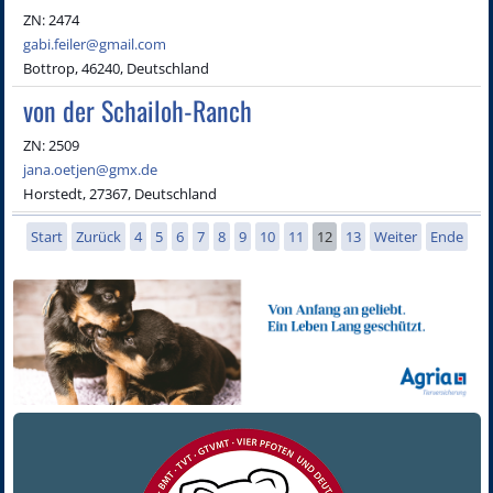
ZN: 2474
gabi.feiler@gmail.com
Bottrop, 46240, Deutschland
von der Schailoh-Ranch
ZN: 2509
jana.oetjen@gmx.de
Horstedt, 27367, Deutschland
Start
Zurück
4
5
6
7
8
9
10
11
12
13
Weiter
Ende