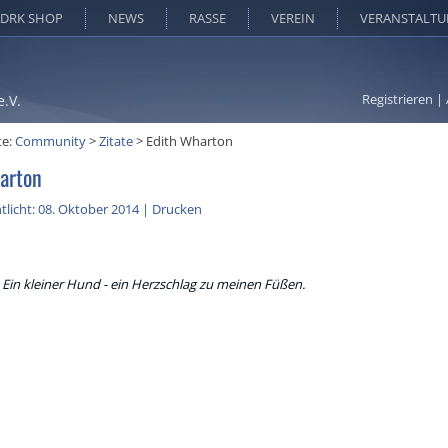
DRK SHOP
NEWS
RASSE
VEREIN
VERANSTALT
Registrieren
|
e.V.
te:
Community
>
Zitate
>
Edith Wharton
arton
tlicht: 08. Oktober 2014
|
Drucken
Ein kleiner Hund - ein Herzschlag zu meinen Füßen.