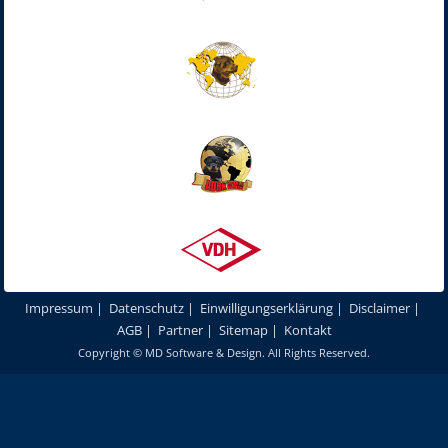
Impressum
|
Datenschutz
|
Einwilligungserklärung
|
Disclaimer
|
AGB
|
Partner
|
Sitemap
|
Kontakt
Copyright ©
MD Software & Design
. All Rights Reserved.