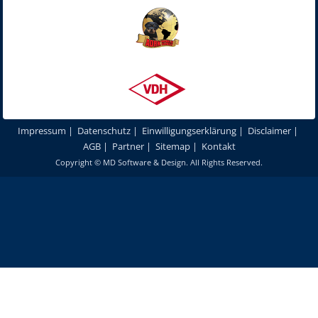
Impressum
|
Datenschutz
|
Einwilligungserklärung
|
Disclaimer
|
AGB
|
Partner
|
Sitemap
|
Kontakt
Copyright ©
MD Software & Design
. All Rights Reserved.
Um unsere Webseite für Sie optimal zu gestalten und fortlaufend
verbessern zu können, verwenden wir Cookies. Durch die weitere
Nutzung unserer Webseiten und Produkte stimmen Sie der Verwendung
von Cookies zu.