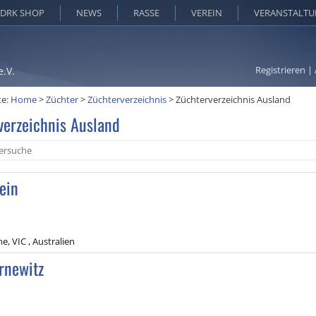
DRK SHOP
NEWS
RASSE
VEREIN
VERANSTALT
Registrieren
|
e.V.
te:
Home
>
Züchter
>
Züchterverzeichnis
>
Züchterverzeichnis Ausland
verzeichnis Ausland
ein
, VIC , Australien
rnewitz