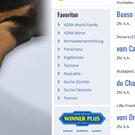
Horbelev
Buoso 
Favoriten
ZN: k.A.
ADRK World Family
ADRK Börse
Dovera (CR
Rottweilervermittlung
vom Ca
Panorama
Ergebnisse
ZN: k.A.
Termine
Budapest,
Deckakte
du Cha
Suche Züchter
Suche Tierärzte
ZN: k.A.
Partner
Lille, Fran
vom Dr
ZN: k.A.