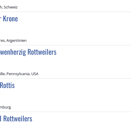
h, Schweiz
r Krone
es, Argentinien
wenherzig Rottweilers
lle, Pennsylvania, USA
Rottis
emburg
l Rottweilers