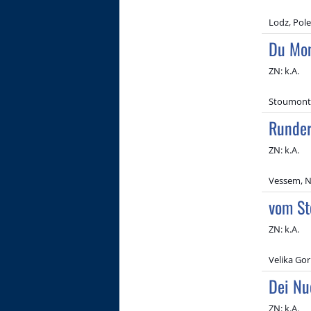
Lodz, Pol
Du Mon
ZN: k.A.
Stoumont,
Runder
ZN: k.A.
Vessem, N
vom St
ZN: k.A.
Velika Gor
Dei Nu
ZN: k.A.