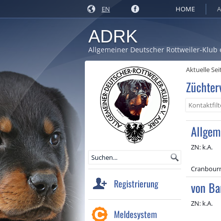
EN
HOME
A
ADRK
Allgemeiner Deutscher Rottweiler-Klub 
Aktuelle Sei
Züchter
Allgem
ZN: k.A.
Cranbourne
Registrierung
von Ba
ZN: k.A.
Meldesystem