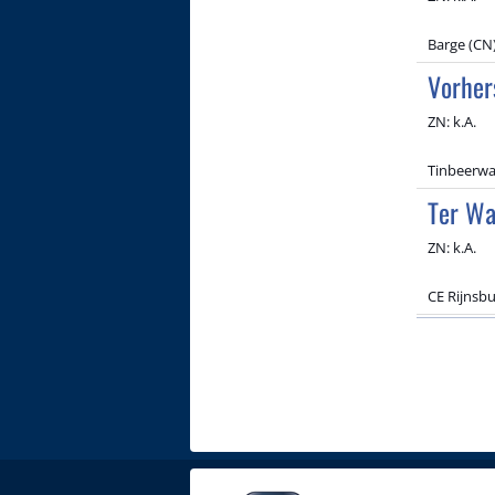
Barge (CN)
Vorher
ZN: k.A.
Tinbeerwah
Ter Wa
ZN: k.A.
CE Rijnsb