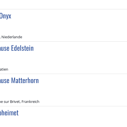
Onyx
, Niederlande
use Edelstein
atien
use Matterhorn
e sur Brivet, Frankreich
oheimet