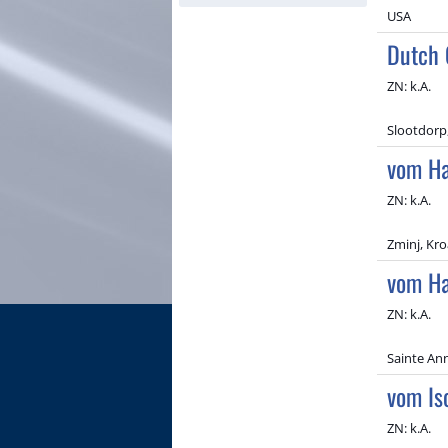
USA
Dutch 
ZN: k.A.
Slootdorp
vom Ha
ZN: k.A.
Zminj, Kro
vom Ha
ZN: k.A.
Sainte Ann
vom Is
ZN: k.A.