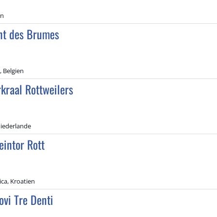
en
t des Brumes
 Belgien
kraal Rottweilers
iederlande
eintor Rott
ica, Kroatien
ovi Tre Denti