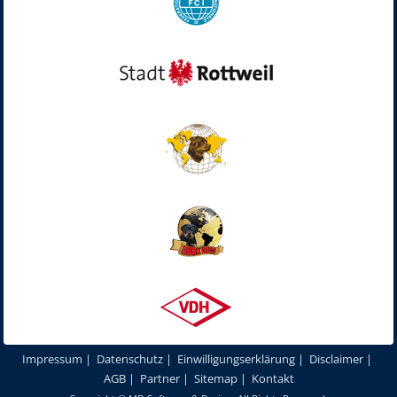
Impressum
|
Datenschutz
|
Einwilligungserklärung
|
Disclaimer
|
AGB
|
Partner
|
Sitemap
|
Kontakt